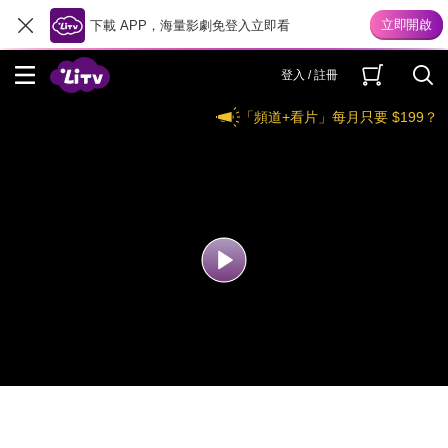
下載 APP，海量影劇免登入立即看
登入 / 註冊
「頻道+看片」每月只要 $199？