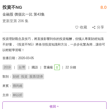
投資不NG
8.0
金融股 價值比一比 第43集
更新至第 206 集
收藏
分享
投資理財觀念及技巧，將直接影響到你的投資報酬，但惱人專業財經知識
不好懂，《投資不NG》將各項投資知識和方法，一步步化繁為簡，讓你可
以輕鬆學習喔！
首播日期：2020-03-05
2019
台灣
國語
普遍級
22 分鐘
類別：
財經
投資
股票/證券
來賓：
鄧尚維
主持：
林以炘
收回