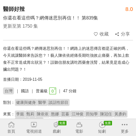
醫師好辣
8.0
你還在看這些嗎？網傳迷思別再信！！ 第839集
更新至第 1750 集
收藏
分享
你還在看這些嗎？網傳迷思別再信！！網路上的迷思傳言都是正確的嗎，
今天就讓醫師來告訴您？！藝人陳依依經痛長期吃強效止痛藥，再加上飲
食不正常造成胃出狀況？！誤聽信朋友講吃西藥會洗腎，結果竟是造成心
臟出問題？！
首播日期：2019-11-05
台灣
國語
普遍級
47 分鐘
類別：
健康與健身
醫學
談話性節目
來賓：
李懿
甄莉
陳依依
憨娜
芸蓁
江坤俊
田知學
陳冠任
黃彥鈞
簡鈺樺
陳炳諴
首頁
電視頻道
戲劇
電影
短劇
更多
主持：
胡瓜