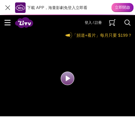
下載 APP，海量影劇免登入立即看
登入 / 註冊
「頻道+看片」每月只要 $199？