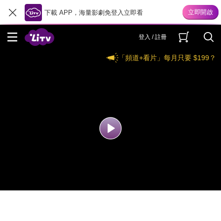
下載 APP，海量影劇免登入立即看
登入 / 註冊
「頻道+看片」每月只要 $199？