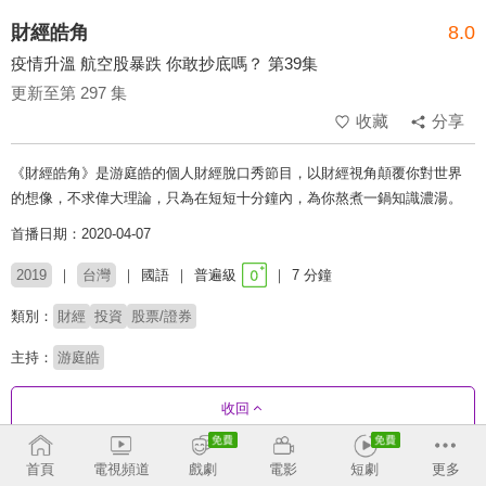
財經皓角
8.0
疫情升溫 航空股暴跌 你敢抄底嗎？ 第39集
更新至第 297 集
收藏
分享
《財經皓角》是游庭皓的個人財經脫口秀節目，以財經視角顛覆你對世界
的想像，不求偉大理論，只為在短短十分鐘內，為你熬煮一鍋知識濃湯。
首播日期：2020-04-07
2019
台灣
國語
普遍級
7 分鐘
類別：
財經
投資
股票/證券
主持：
游庭皓
收回
首頁
電視頻道
戲劇
電影
短劇
更多
劇集列表
反序
收合