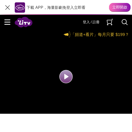
下載 APP，海量影劇免登入立即看
登入 / 註冊
「頻道+看片」每月只要 $199？