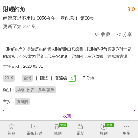
財經皓角
8.0
經濟衰退不用怕 0056今年一定配息！ 第38集
更新至第 297 集
收藏
分享
《財經皓角》是游庭皓的個人財經脫口秀節目，以財經視角顛覆你對世界
的想像，不求偉大理論，只為在短短十分鐘內，為你熬煮一鍋知識濃湯。
首播日期：2020-03-31
2019
台灣
國語
普遍級
7 分鐘
類別：
財經
投資
股票/證券
主持：
游庭皓
收回
首頁
電視頻道
戲劇
電影
短劇
更多
劇集列表
反序
收合