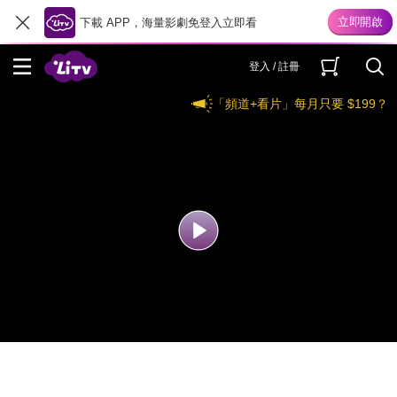
下載 APP，海量影劇免登入立即看
登入 / 註冊
「頻道+看片」每月只要 $199？