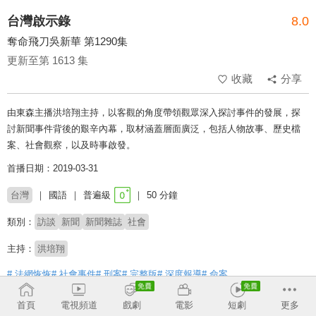
台灣啟示錄
8.0
奪命飛刀吳新華 第1290集
更新至第 1613 集
收藏
分享
由東森主播洪培翔主持，以客觀的角度帶領觀眾深入探討事件的發展，探
討新聞事件背後的艱辛內幕，取材涵蓋層面廣泛，包括人物故事、歷史檔
案、社會觀察，以及時事啟發。
首播日期：2019-03-31
台灣
國語
普遍級
50 分鐘
類別：
訪談
新聞
新聞雜誌
社會
主持：
洪培翔
# 法網恢恢
# 社會事件
# 刑案
# 完整版
# 深度報導
# 命案
首頁
電視頻道
戲劇
電影
短劇
更多
收回