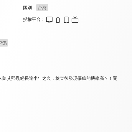
國別：
台灣
授權平台：
食在有健康
健康問良醫
銀髮寶典
8.0
8.2
8.0
更新至第 563 集
更新至第 91 集
更新至第 8 集
李懿
人陳艾熙亂經長達半年之久，檢查後發現罹癌的機率高？！關
請你跟我這樣過
健康有夠讚 - 有氧好運動
健康新煮流 有煮真好
8.0
8.1
8.0
更新至第 1271 集
全 39 集
更新至第 20 集