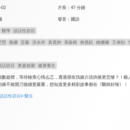
-02
片長：
47 分鐘
發音：
國語
級
醫學
談話性節目
艾熙
薇娜
芸蓁
洪永祥
黃貴帥
張振榕
林惠鈺
鍾娜娜
王偉勛
談話節目
東森娛樂
健康養生
指數超標，等待檢查心情忐忑，透過朋友找媒介諮詢後更悲慘？！藝
怕痛不敢開刀後續更嚴重，想知道更多精彩故事都在《醫師好辣》！
 談話性節目
# 醫生