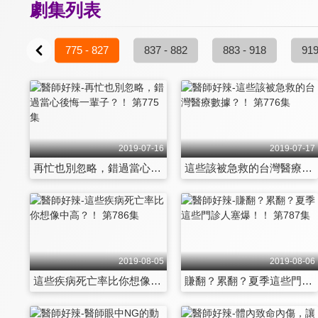
劇集列表
4 - 774
775 - 827
837 - 882
883 - 918
919
2019-07-16
2019-07-17
再忙也別忽略，錯過當心後悔一輩子？！ 第775集
這些該被急救的台灣醫療數據？！ 第776集
2019-08-05
2019-08-06
這些疾病死亡率比你想像中高？！ 第786集
賺翻？累翻？夏季這些門診人塞爆！！ 第787集