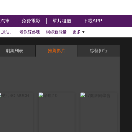
汽車
免費電影
單片租借
下載APP
「加油」
老派綜藝魂
網綜新能量
更多
劇集列表
推薦影片
綜藝排行