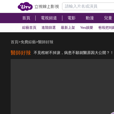
首頁
電視頻道
電影
動漫
兒童
綜藝首頁
進階篩選
最新上架
Yes娛樂
爸啦把8
首頁
>
免費綜藝
>
醫師好辣
醫師好辣
不見棺材不掉淚，病患不願就醫原因大公開？！ 