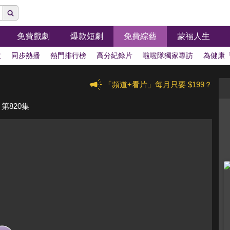
免費戲劇
爆款短劇
免費綜藝
蒙福人生
拔
同步熱播
熱門排行榜
高分紀錄片
啦啦隊獨家專訪
為健康
「頻道+看片」每月只要 $199？
第820集