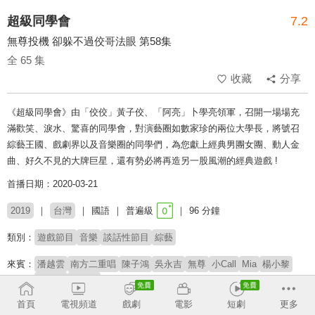
超級同學會
7.2
無尊投機 卻躲不過佼哥法眼 第58集
全 65 集
收藏
分享
《超級同學會》由「佼佼」黃子佼、「阿亮」卜學亮領軍，召開一場場充
滿歡笑、淚水、驚喜的同學會，對演藝圈如數家珍的兩位大學長，將號召
綜藝王國、戲劇界以及音樂圈的同學們，為您獻上經典男團女團、動人金
曲、好久不見的大牌巨星，還有勢必將再造另一股風潮的經典遊戲 !
首播日期：2020-03-21
2019
台灣
國語
普遍級
96 分鐘
類別：
遊戲節目
音樂
談話性節目
綜藝
來賓：
潘越雲
南方二重唱
陳子鴻
吳永吉
無尊
小Call
Mia
楊小黎
黃沐妍
馬力歐
首頁
電視頻道
戲劇
電影
短劇
更多
主持：
黃子佼
卜學亮
宇珊
Albee