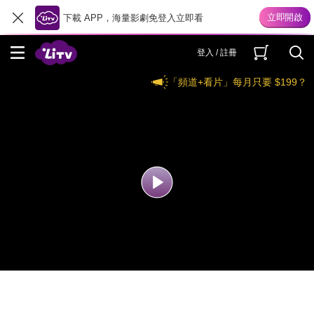
下載 APP，海量影劇免登入立即看
登入 / 註冊
「頻道+看片」每月只要 $199？