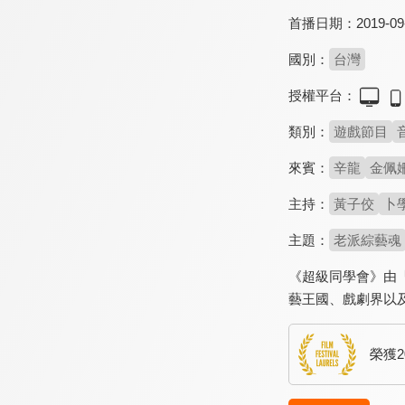
首播日期：
2019-09
國別：
台灣
授權平台：
類別：
遊戲節目
來賓：
辛龍
金佩
主持：
黃子佼
卜
主題：
老派綜藝魂
《超級同學會》由
藝王國、戲劇界以
榮獲