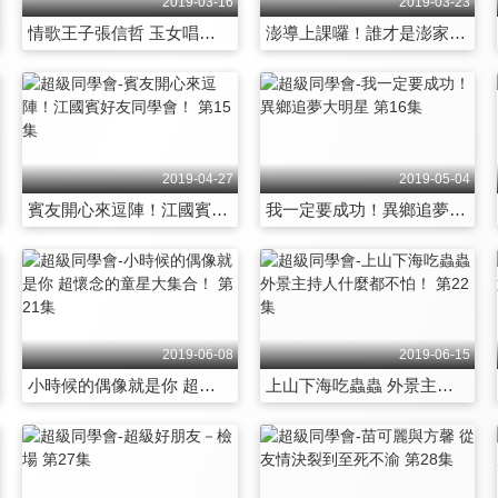
2019-03-16
2019-03-23
情歌王子張信哲 玉女唱將于台煙 第9集
澎導上課囉！誰才是澎家班頭號弟子？ 第10集
2019-04-27
2019-05-04
賓友開心來逗陣！江國賓好友同學會！ 第15集
我一定要成功！異鄉追夢大明星 第16集
2019-06-08
2019-06-15
小時候的偶像就是你 超懷念的童星大集合！ 第21集
上山下海吃蟲蟲 外景主持人什麼都不怕！ 第22集