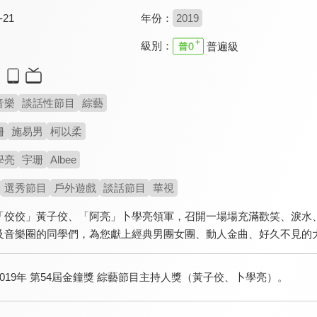
-21
年份：
2019
級別：
普遍級
音樂
談話性節目
綜藝
姍
施易男
柯以柔
學亮
宇珊
Albee
選秀節目
戶外遊戲
談話節目
華視
「佼佼」黃子佼、「阿亮」卜學亮領軍，召開一場場充滿歡笑、淚水
及音樂圈的同學們，為您獻上經典男團女團、動人金曲、好久不見的大
2019年 第54屆金鐘獎 綜藝節目主持人獎（黃子佼、卜學亮）。