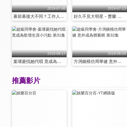
2019-07-06
2019-07-13
幕前幕後大不同？工作人員轉行藝人同學會 第25集
好久不見大明星－曹蘭 第26集
2019-08-17
2019-08-24
葉璦菱找她代唱 竟成為歌壇生涯小污點 第31集
方泂鑌模仿周華健 意外成為鄧紫棋 第32集
推薦影片