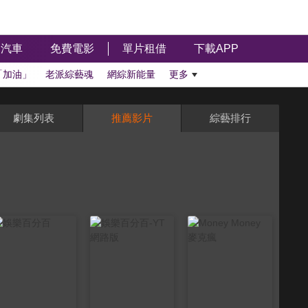
汽車
免費電影
單片租借
下載APP
「加油」
老派綜藝魂
網綜新能量
更多
劇集列表
推薦影片
綜藝排行