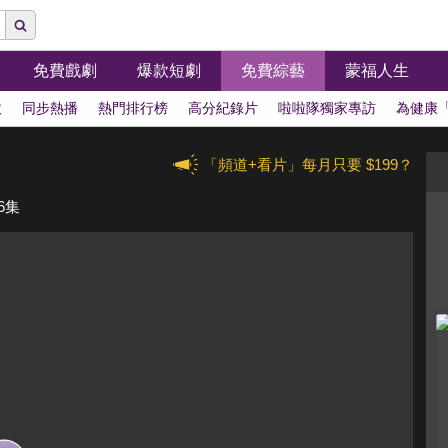
免費戲劇
爆款短劇
免費綜藝
蒙福人生
拔
同步熱播
熱門排行榜
高分紀錄片
啦啦隊獨家專訪
為健康
「頻道+看片」每月只要 $199？
6集