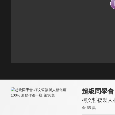
超級同學會
柯文哲複製人相
全 65 集