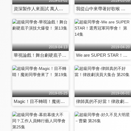
2019-03-02
2019-03-09
資深製作人來面試 萬人迷綠葉拼上位 第7集
我從山中來帶著好歌喉 原住民歌手強勢登場 第8集
2019-04-13
2019-04-20
華視論戲！舞台劇硬底子演技大爆發！ 第13集
We are SUPER STAR！選秀冠軍同學會！ 第14集
2019-05-25
2019-06-01
Magic！目不轉睛！魔術同學會來了！ 第19集
律師真的不好當！律政劇演員大集合 第20集