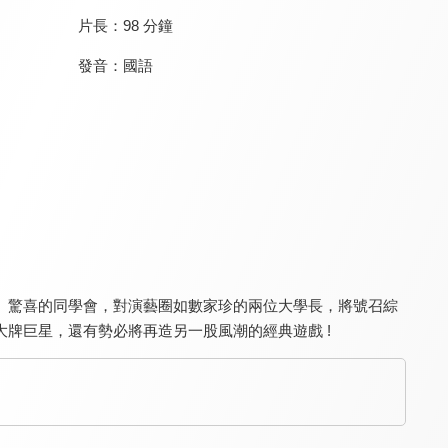
片長：
98 分鐘
發音：
國語
天才答不答
百變智多星
綜藝大集合
8.2
8.3
9.1
更新至第 80 集
更新至第 150 集
更新至第 1280 集
、驚喜的同學會，對演藝圈如數家珍的兩位大學長，將號召綜
牌巨星，還有勢必將再造另一股風潮的經典遊戲 !
分貝在出逃
名模出任務
天才衝衝衝
8.1
6.8
9.3
全 10 集
全 52 集
更新至第 1028 集