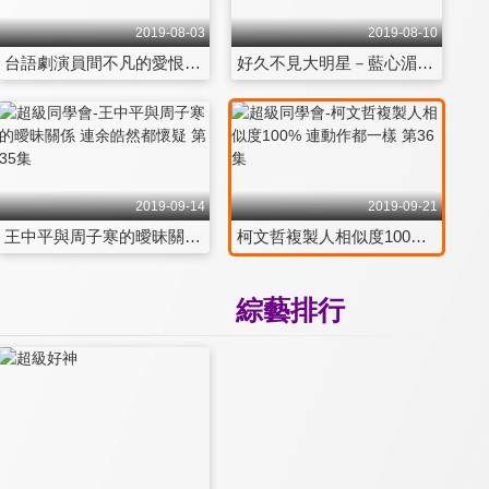
2019-08-03
2019-08-10
台語劇演員間不凡的愛恨情仇 第29集
好久不見大明星－藍心湄 第30集
2019-09-14
2019-09-21
王中平與周子寒的曖昧關係 連余皓然都懷疑 第35集
柯文哲複製人相似度100% 連動作都一樣 第36集
綜藝排行