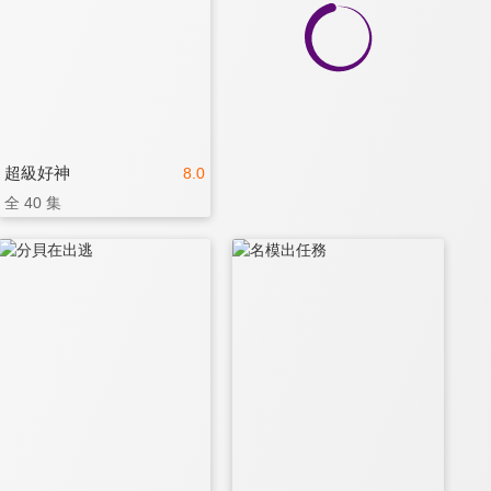
超級好神
8.0
全 40 集