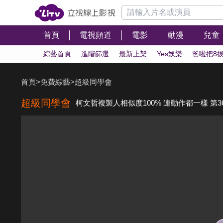
首頁
電視頻道
電影
動漫
兒童
綜藝首頁
進階篩選
最新上架
Yes娛樂
爸啦把8
首頁
>
免費綜藝
>
超級同學會
超級同學會
柯文哲複製人相似度100% 連動作都一樣 第3