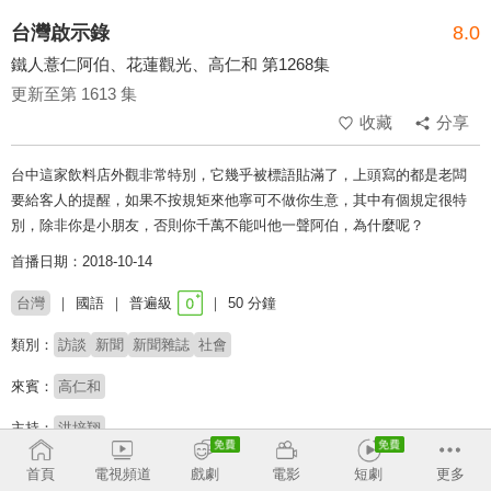
台灣啟示錄
8.0
鐵人薏仁阿伯、花蓮觀光、高仁和 第1268集
更新至第 1613 集
收藏
分享
台中這家飲料店外觀非常特別，它幾乎被標語貼滿了，上頭寫的都是老闆
要給客人的提醒，如果不按規矩來他寧可不做你生意，其中有個規定很特
別，除非你是小朋友，否則你千萬不能叫他一聲阿伯，為什麼呢？
首播日期：2018-10-14
台灣
國語
普遍級
50 分鐘
類別：
訪談
新聞
新聞雜誌
社會
來賓：
高仁和
主持：
洪培翔
# 法網恢恢
# 社會事件
# 刑案
# 完整版
# 深度報導
# 命案
首頁
電視頻道
戲劇
電影
短劇
更多