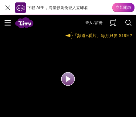
下載 APP，海量影劇免登入立即看
登入 / 註冊
「頻道+看片」每月只要 $199？