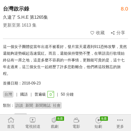
台灣啟示錄
8.0
久違了 S.H.E 第1265集
更新至第 1613 集
收藏
分享
這一個女子團體從當年出道不被看好，發片當天還遇到911恐怖攻擊，竟然
還能夠逆勢崛起迅速竄紅。而且，還能保持聲勢不墜，在華語流行歌壇始
終佔有一席之地，這是多麼不容易的一件事情，更難能可貴的是，這十七
年走過來，這三個女生一起經歷了許多悲歡離合，他們將這段難忘的旅
程。
首播日期：2018-09-23
台灣
國語
普遍級
50 分鐘
類別：
訪談
新聞
新聞雜誌
社會
來賓：
S.H.E
首頁
電視頻道
戲劇
電影
短劇
更多
主持：
洪培翔