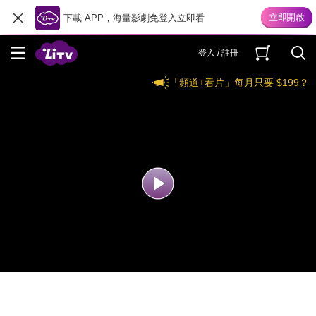
下載 APP，海量影劇免登入立即看
登入 / 註冊
「頻道+看片」每月只要 $199？