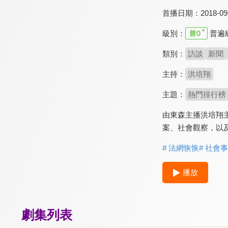
首播日期：
2018-09
級別：
普遍
類別：
訪談
新聞
主持：
洪培翔
主題：
熱門排行榜
由東森主播洪培翔
案、社會觀察，以
# 法網恢恢
# 社會
播放
劇集列表