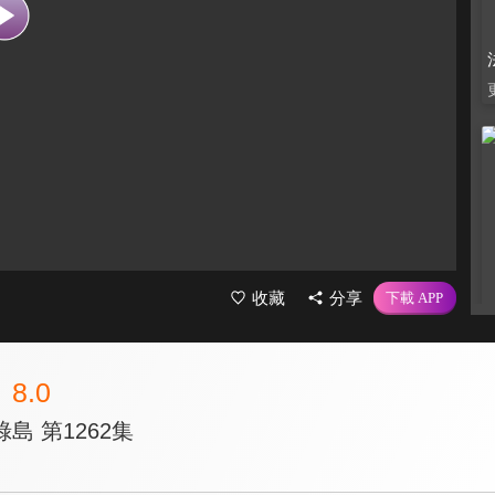
收藏
分享
8.0
島 第1262集