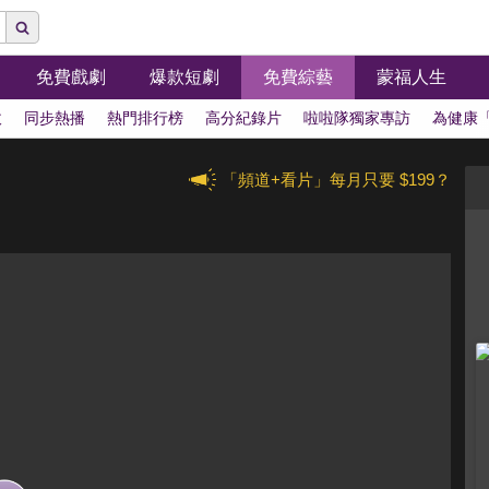
免費戲劇
爆款短劇
免費綜藝
蒙福人生
拔
同步熱播
熱門排行榜
高分紀錄片
啦啦隊獨家專訪
為健康
「頻道+看片」每月只要 $199？