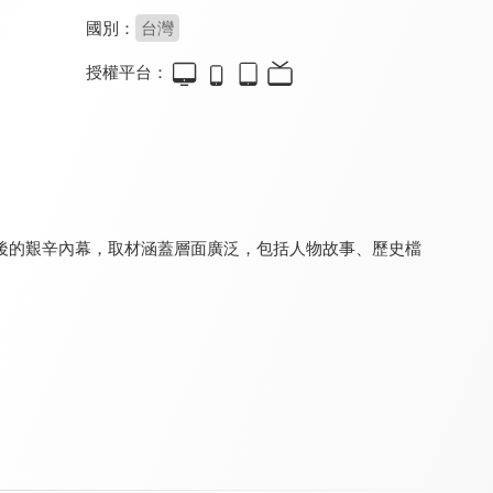
國別：
台灣
授權平台：
台灣1001個故事
銀髮俱樂部•凱倫直播間
現在宅知道 噢他太酷了
8.7
8.1
8.2
更新至第 706 集
全 13 集
更新至第 6 集
後的艱辛內幕，取材涵蓋層面廣泛，包括人物故事、歷史檔
全體注意
月曜1起玩 上班去吃飯
木曜4超玩 下班去吃飯
8.1
9.0
9.0
更新至第 25 集
全 17 集
全 40 集