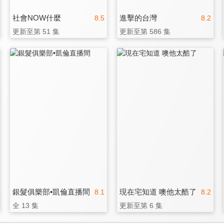
社會NOW什麼
進擊的台灣
8.5
8.2
更新至第 51 集
更新至第 586 集
銀髮俱樂部•凱倫直播間
現在宅知道 噢他太酷了
8.1
8.2
全 13 集
更新至第 6 集