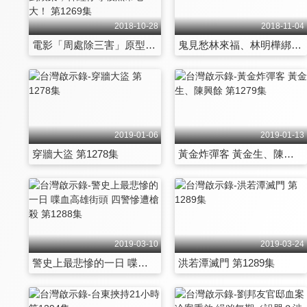
2018-10-28
2018-11-04
電影「周處除三害」原型人物是他！冷面殺手劉煥榮，神經仔專殺黑幫老大！ 第1269集
鬼見愁林來福、林明樺綁架集團 第1270集
2019-01-06
2019-01-13
穿牆大盜 第1278集
黃金炸彈客 黃金生、陳興餘 第1279集
2019-03-10
2019-03-24
警史上最悲慘的一日 喋血高雄街頭 四警慘遭槍殺 第1288集
洪若潭滅門 第1289集