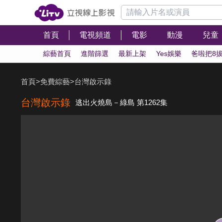
首頁
電視頻道
電影
動漫
兒童
綜藝首頁
進階篩選
最新上架
Yes娛樂
爸啦把8
首頁
>
免費綜藝
>
台灣啟示錄
台灣啟示錄
逃出火燒島－綠島 第1262集