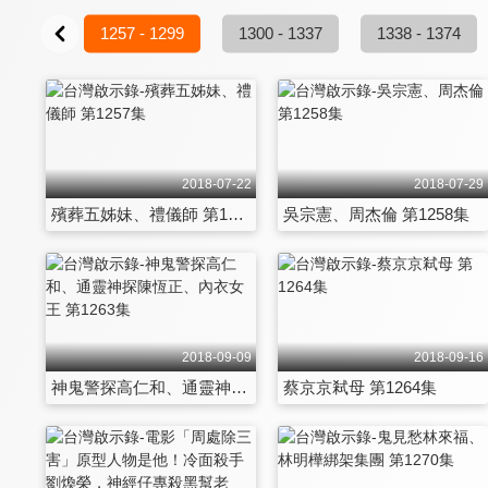
- 1256
1257 - 1299
1300 - 1337
1338 - 1374
2018-07-22
2018-07-29
殯葬五姊妹、禮儀師 第1257集
吳宗憲、周杰倫 第1258集
2018-09-09
2018-09-16
神鬼警探高仁和、通靈神探陳恆正、內衣女王 第1263集
蔡京京弒母 第1264集