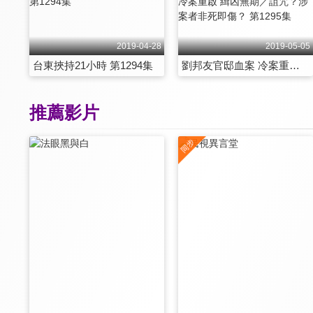
2019-04-28
2019-05-05
台東挾持21小時 第1294集
劉邦友官邸血案 冷案重啟 緝凶無期／詛咒？涉案者非死即傷？ 第1295集
推薦影片