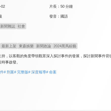
-02
片長：
50 分鐘
發音：
國語
級
新聞雜誌
社會
最新上架
東森娛樂
新聞政論
2024黑馬綜藝
主持，以客觀的角度帶領觀眾深入探討事件的發展，探討新聞事件背
及時事啟發。
事件
# 刑案
# 完整版
# 深度報導
# 命案