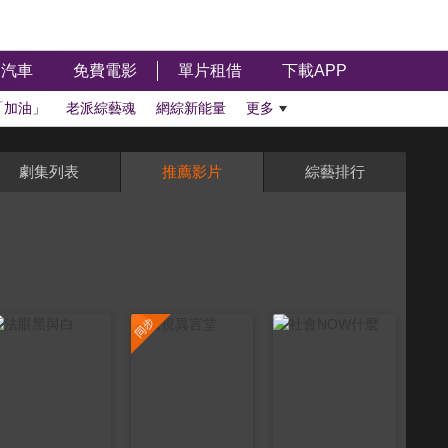
汽車
免費電影
單片租借
下載APP
「加油」
老派綜藝魂
網綜新能量
更多
劇集列表
推薦影片
綜藝排行