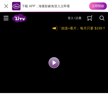
下載 APP，海量影劇免登入立即看
登入 / 註冊
「頻道+看片」每月只要 $199？