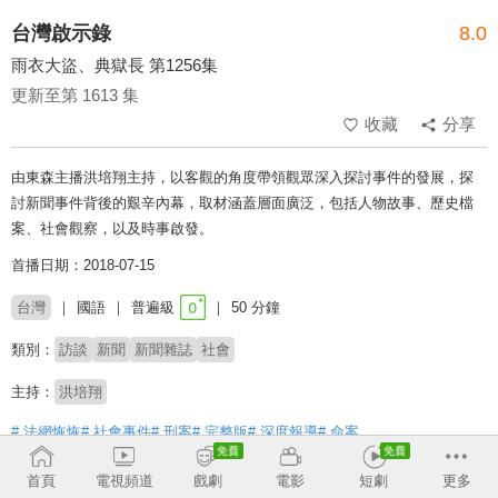
台灣啟示錄
8.0
雨衣大盜、典獄長 第1256集
更新至第 1613 集
收藏
分享
由東森主播洪培翔主持，以客觀的角度帶領觀眾深入探討事件的發展，探
討新聞事件背後的艱辛內幕，取材涵蓋層面廣泛，包括人物故事、歷史檔
案、社會觀察，以及時事啟發。
首播日期：2018-07-15
台灣
國語
普遍級
50 分鐘
類別：
訪談
新聞
新聞雜誌
社會
主持：
洪培翔
# 法網恢恢
# 社會事件
# 刑案
# 完整版
# 深度報導
# 命案
首頁
電視頻道
戲劇
電影
短劇
更多
收回