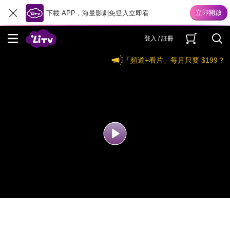
下載 APP，海量影劇免登入立即看
登入 / 註冊
「頻道+看片」每月只要 $199？