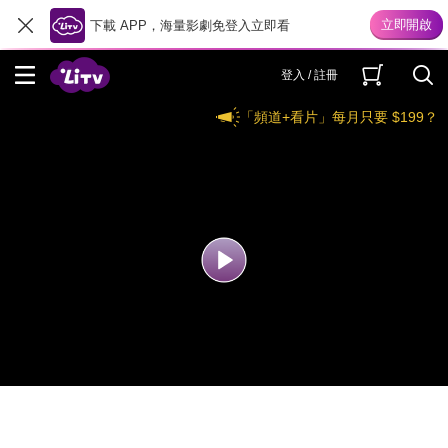
下載 APP，海量影劇免登入立即看
登入 / 註冊
「頻道+看片」每月只要 $199？