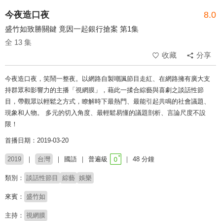
今夜造口夜
8.0
盛竹如致勝關鍵 竟因一起銀行搶案 第1集
全 13 集
收藏
分享
今夜造口夜，笑鬧一整夜。以網路自製嘲諷節目走紅、在網路擁有廣大支
持群眾和影響力的主播「視網膜」，藉此一揉合綜藝與喜劇之談話性節
目，帶觀眾以輕鬆之方式，瞭解時下最熱門、最能引起共鳴的社會議題、
現象和人物。 多元的切入角度、最輕鬆易懂的議題剖析、言論尺度不設
限！
首播日期：2019-03-20
2019
台灣
國語
普遍級
48 分鐘
類別：
談話性節目
綜藝
娛樂
來賓：
盛竹如
主持：
視網膜