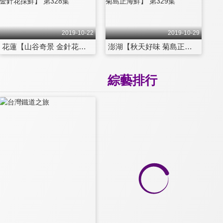
2019-10-22
2019-10-29
花蓮【山谷奇景 金針花採鮮】 第328集
澎湖【秋天好味 菊島正海鮮】 第329集
綜藝排行