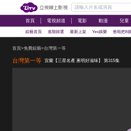
首頁
電視頻道
電影
動漫
兒童
綜藝首頁
進階篩選
最新上架
Yes娛樂
爸啦把8
首頁
>
免費綜藝
>
台灣第一等
台灣第一等
宜蘭【三星名產 蔥明好滋味】 第315集