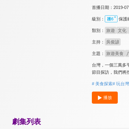
首播日期：
2019-07
級別：
保護
類別：
旅遊
文化
主持：
吳俊諺
主題：
旅遊美食
台灣，一個三萬多
節目探訪，我們將
# 美食探索
# 玩台灣
播放
劇集列表