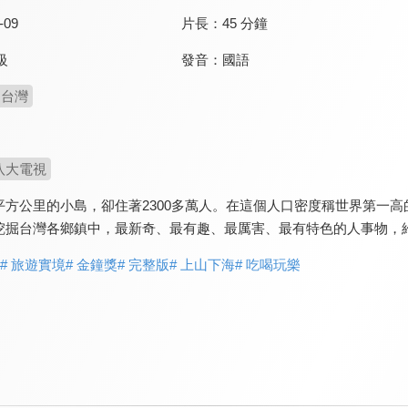
-09
片長：
45 分鐘
發音：
國語
級
台灣
八大電視
平方公里的小島，卻住著2300多萬人。在這個人口密度稱世界第一
挖掘台灣各鄉鎮中，最新奇、最有趣、最厲害、最有特色的人事物，
# 旅遊實境
# 金鐘獎
# 完整版
# 上山下海
# 吃喝玩樂