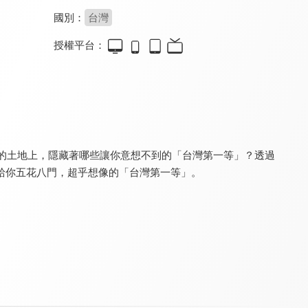
國別：
台灣
授權平台：
台灣之美系列(一)
台灣之美系列(二)
台灣百年老街系列
8.0
8.0
8.0
全 12 集
全 12 集
全 20 集
高的土地上，隱藏著哪些讓你意想不到的「台灣第一等」？透過
給你五花八門，超乎想像的「台灣第一等」。
城市的100個發現
台灣古道系列
世界第一等
8.0
8.0
8.8
全 10 集
全 8 集
更新至第 1154 集