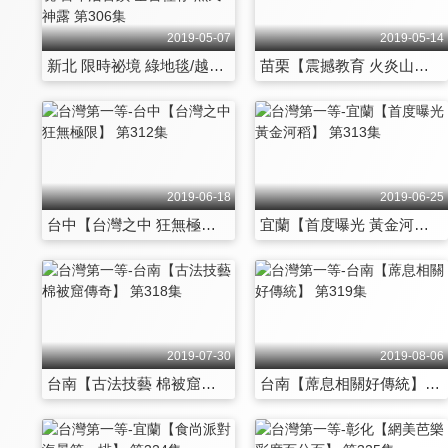
2019-05-07
2019-05-14
新北 限時祕境 綠地毯/越式巨無霸飯糰/山中祕境 百年活古蹟/全台僅存 魚民神露 第306集
苗栗【震撼教育 火炎山尋良藥】 第307集
2019-06-18
2019-06-25
台中【台灣之中 狂無極限】 第312集
宜蘭【首度曝光 黃金河稻】 第313集
2019-07-30
2019-08-06
台南【古法技藝 棉被窟傳奇】 第318集
台南【蓆息相關好傳統】 第319集