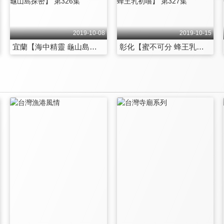
2019-10-08
2019-10-15
宜蘭【海中精靈 龜山島探密】 第326集
彰化【蜜不可分 蜂王乳初嚐】 第327集