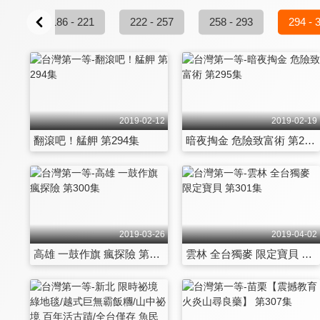
 185
186 - 221
222 - 257
258 - 293
294 - 
2019-02-12
2019-02-19
翻滾吧！艋舺 第294集
暗夜掏金 危險致富術 第295集
2019-03-26
2019-04-02
高雄 一鼓作旗 瘋探險 第300集
雲林 全台獨麥 限定寶貝 第301集