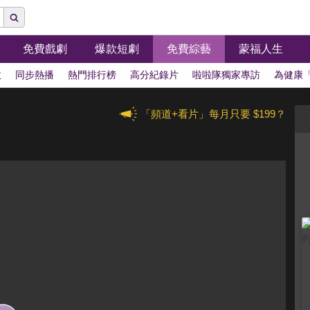
免費戲劇
爆款短劇
免費綜藝
蒙福人生
拔
同步熱播
熱門排行榜
高分紀錄片
啦啦隊獨家專訪
為健康
「頻道+看片」每月只要 $199？