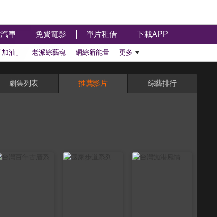
汽車
免費電影
單片租借
下載APP
「加油」
老派綜藝魂
網綜新能量
更多
劇集列表
推薦影片
綜藝排行