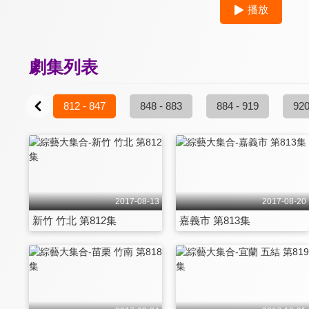
播放
劇集列表
6 - 811
812 - 847
848 - 883
884 - 919
920
2017-08-13
2017-08-20
新竹 竹北 第812集
嘉義市 第813集