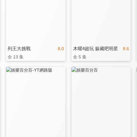
列王大挑戰
木曜4超玩 躲藏吧明星
8.0
8.6
全 13 集
全 5 集