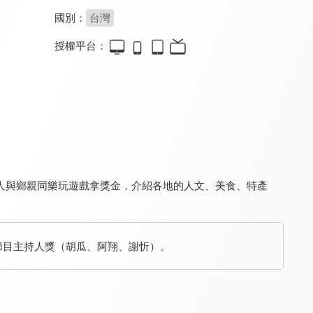
國別：
台灣
授權平台：
天才答不答
娛樂百分百-YT網路版
娛樂百分百
8.2
8.3
8.3
更新至第 80 集
更新至第 32 集
更新至第 462 集
人與鄉親同樂玩遊戲拿獎金，介紹各地的人文、美食、特產
百變智多星
超級同學會
Money Money 麥克瘋
 綜藝節目主持人獎（胡瓜、阿翔、謝忻）。
8.3
7.2
8.3
更新至第 150 集
全 65 集
更新至第 30 集