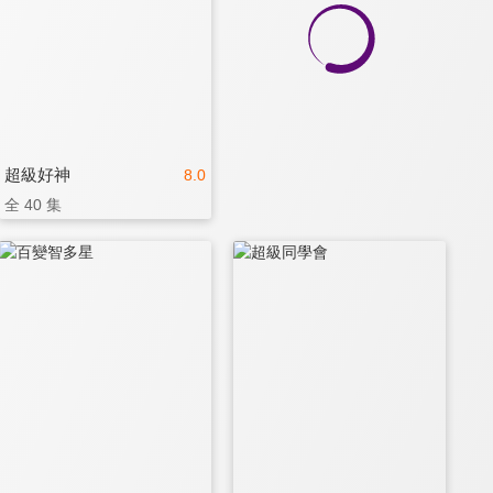
超級好神
8.0
全 40 集