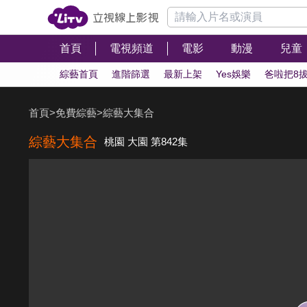
首頁
電視頻道
電影
動漫
兒童
綜藝首頁
進階篩選
最新上架
Yes娛樂
爸啦把8
首頁
>
免費綜藝
>
綜藝大集合
綜藝大集合
桃園 大園 第842集