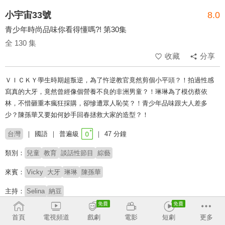
小宇宙33號
8.0
青少年時尚品味你看得懂嗎?! 第30集
全 130 集
收藏
分享
ＶＩＣＫＹ學生時期超叛逆，為了忤逆教官竟然剪個小平頭？！拍過性感
寫真的大牙，竟然曾經像個營養不良的非洲男童？！琳琳為了模仿蔡依
林，不惜砸重本瘋狂採購，卻慘遭眾人恥笑？！青少年品味跟大人差多
少？陳孫華又要如何妙手回春拯救大家的造型？！
台灣
國語
普遍級
47 分鐘
類別：
兒童
教育
談話性節目
綜藝
來賓：
Vicky
大牙
琳琳
陳孫華
主持：
Selina
納豆
收回
首頁
電視頻道
戲劇
電影
短劇
更多