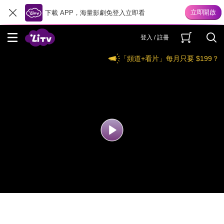
下載 APP，海量影劇免登入立即看
登入 / 註冊
「頻道+看片」每月只要 $199？