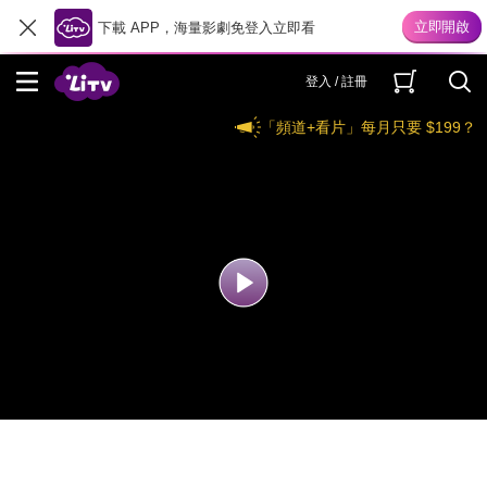
下載 APP，海量影劇免登入立即看
登入 / 註冊
「頻道+看片」每月只要 $199？