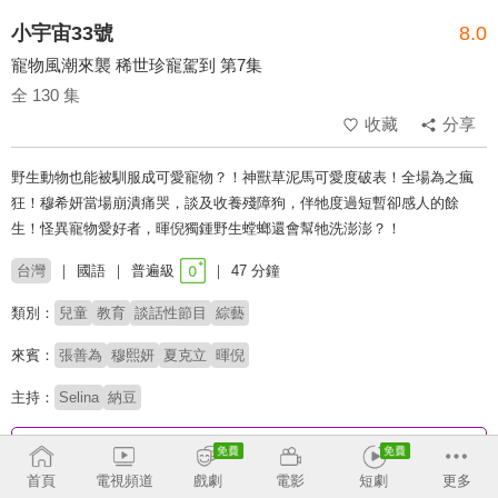
小宇宙33號
8.0
寵物風潮來襲 稀世珍寵駕到 第7集
全 130 集
收藏
分享
野生動物也能被馴服成可愛寵物？！神獸草泥馬可愛度破表！全場為之瘋
狂！穆希妍當場崩潰痛哭，談及收養殘障狗，伴牠度過短暫卻感人的餘
生！怪異寵物愛好者，暉倪獨鍾野生螳螂還會幫牠洗澎澎？！
台灣
國語
普遍級
47 分鐘
類別：
兒童
教育
談話性節目
綜藝
來賓：
張善為
穆熙妍
夏克立
暉倪
主持：
Selina
納豆
收回
首頁
電視頻道
戲劇
電影
短劇
更多