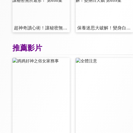
超神奇讀心術！讓秘密無所遁形！ 第658集
保養迷思大破解！變身白天鵝 第659集
推薦影片