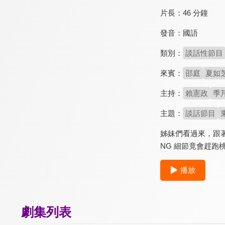
片長：
46 分鐘
發音：
國語
類別：
談話性節目
來賓：
邵庭
夏如
主持：
賴憲政
季
主題：
談話節目
姊妹們看過來，跟
NG 細節竟會趕
播放
劇集列表