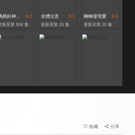
媽媽好神之俗女家務事
全體注意
轉轉發現愛
8.0
8.1
8.0
更新至第 504 集
更新至第 25 集
更新至第 20 集
News金探號
健康問良醫
寵物鑑定團
8.0
8.2
8.0
更新至第 278 集
更新至第 91 集
全 39 集
收藏
分享