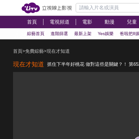
首頁
電視頻道
電影
動漫
兒童
綜藝首頁
進階篩選
最新上架
Yes娛樂
爸啦把8
首頁
>
免費綜藝
>
現在才知道
現在才知道
抓住下半年好桃花 做對這些是關鍵？！ 第65