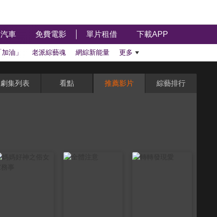
汽車
免費電影
單片租借
下載APP
「加油」
老派綜藝魂
網綜新能量
更多
劇集列表
看點
推薦影片
綜藝排行