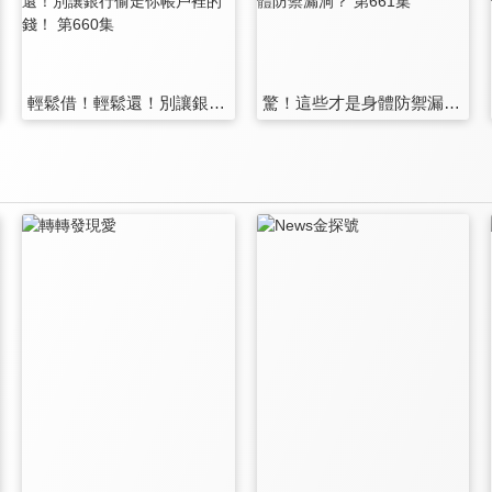
輕鬆借！輕鬆還！別讓銀行偷走你帳戶裡的錢！ 第660集
驚！這些才是身體防禦漏洞？ 第661集