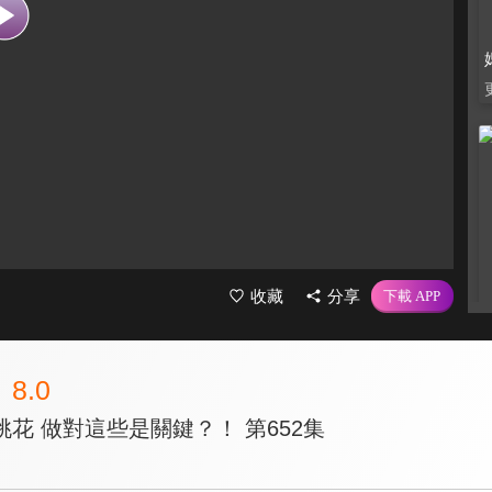
收藏
分享
8.0
花 做對這些是關鍵？！ 第652集