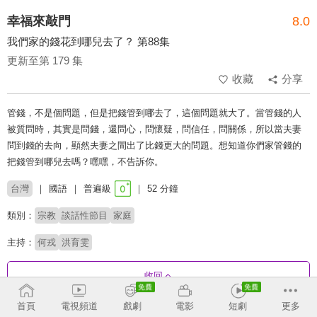
幸福來敲門
8.0
我們家的錢花到哪兒去了？ 第88集
更新至第 179 集
收藏
分享
管錢，不是個問題，但是把錢管到哪去了，這個問題就大了。當管錢的人
被質問時，其實是問錢，還問心，問懷疑，問信任，問關係，所以當夫妻
問到錢的去向，顯然夫妻之間出了比錢更大的問題。想知道你們家管錢的
把錢管到哪兒去嗎？嘿嘿，不告訴你。
台灣
國語
普遍級
52 分鐘
類別：
宗教
談話性節目
家庭
主持：
何戎
洪育雯
收回
首頁
電視頻道
戲劇
電影
短劇
更多