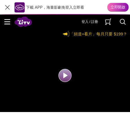
下載 APP，海量影劇免登入立即看
登入 / 註冊
「頻道+看片」每月只要 $199？