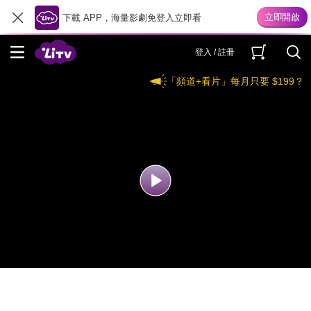
下載 APP，海量影劇免登入立即看
登入 / 註冊
「頻道+看片」每月只要 $199？