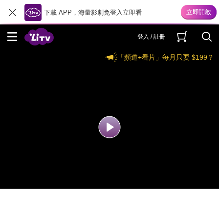
下載 APP，海量影劇免登入立即看
登入 / 註冊
「頻道+看片」每月只要 $199？