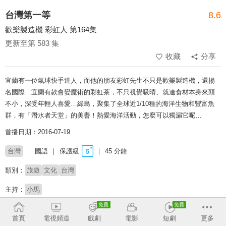
台灣第一等
8.6
歡樂製造機 彩虹人 第164集
更新至第 583 集
收藏
分享
宜蘭有一位氣球快手達人，而他的朋友彩虹先生不只是歡樂製造機，還揚
名國際…宜蘭有款會變魔術的彩虹茶，不只視覺吸晴、就連食材本身來頭
不小，深受年輕人喜愛…綠島，聚集了全球近1/10種的海洋生物和豐富魚
群，有「潛水者天堂」的美譽！熱愛海洋活動，怎麼可以獨漏它呢…
首播日期：2016-07-19
台灣
國語
保護級
45 分鐘
類別：
旅遊
文化
台灣
主持：
小馬
# 美食探索
# 玩台灣
# 旅遊實境
# 金鐘獎
# 完整版
# 上山下海
# 吃喝玩樂
首頁
電視頻道
戲劇
電影
短劇
更多