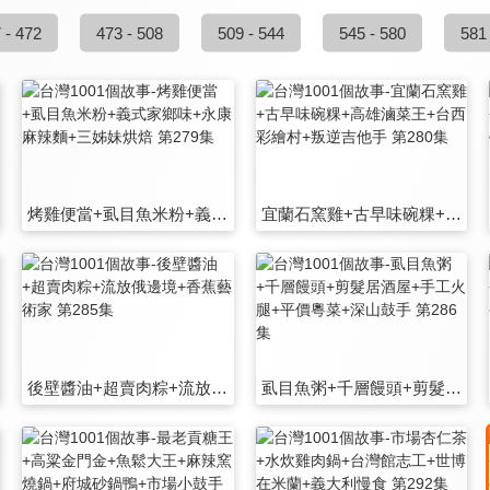
 - 472
473 - 508
509 - 544
545 - 580
581
烤雞便當+虱目魚米粉+義式家鄉味+永康麻辣麵+三姊妹烘焙 第279集
宜蘭石窯雞+古早味碗粿+高雄滷菜王+台西彩繪村+叛逆吉他手 第280集
後壁醬油+超賣肉粽+流放俄邊境+香蕉藝術家 第285集
虱目魚粥+千層饅頭+剪髮居酒屋+手工火腿+平價粵菜+深山鼓手 第286集