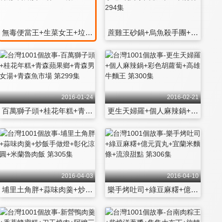
無毒便當王+生菜女王+垃圾梅子雞+金門味餐廳+針織女王 第293集
蔗雞王砂鍋+烏魚殺手團+涮羊肉早餐+鹽水小吃+現烤泰國蝦+東區串燒 第294集
2016-01-24
2016-02-21
百萬獅子頭+桂花年糕+青森蘋果鄉+青森男女湯+青森魚市場 第299集
更生天婦羅+個人麻辣鍋+彩色胡蘿蔔+高雄牛麵王 第300集
2016-04-03
2016-04-10
埔里土角胖+蒜味肉羹+炒飯手做燈+彰化涼圓+米蘭魯肉飯 第305集
樂手烤吐司+綠豆麻糬+億元貢丸+宜蘭米麵條+流浪甜點 第306集