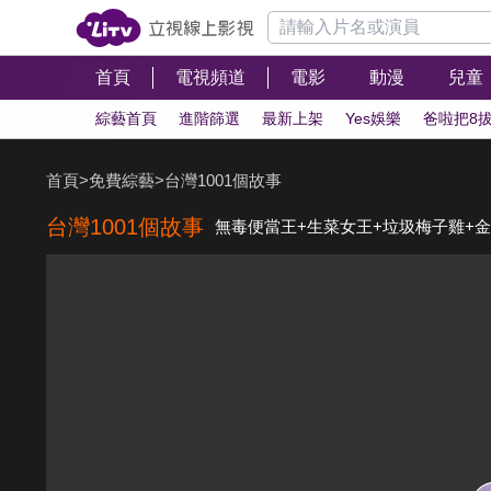
首頁
電視頻道
電影
動漫
兒童
綜藝首頁
進階篩選
最新上架
Yes娛樂
爸啦把8
首頁
>
免費綜藝
>
台灣1001個故事
台灣1001個故事
無毒便當王+生菜女王+垃圾梅子雞+金