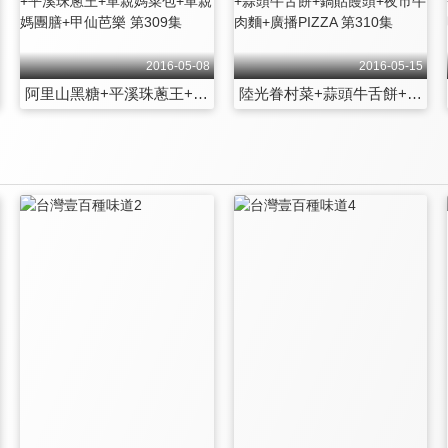
2016-05-08
2016-05-15
阿里山黑糖+平溪珠蔥王+單親媽菜包+單親媽團膳+甲仙芭樂 第309集
陸光眷村菜+蒜頭牛舌餅+鍋貼饅頭+夜市牛肉麵+廣播PIZZA 第310集