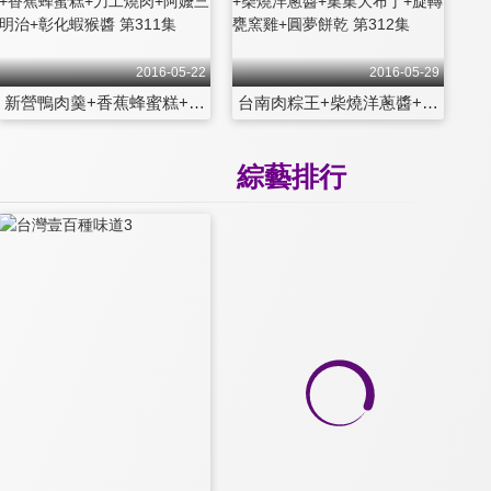
2016-05-22
2016-05-29
新營鴨肉羹+香蕉蜂蜜糕+刀工燒肉+阿嬤三明治+彰化蝦猴醬 第311集
台南肉粽王+柴燒洋蔥醬+集集大布丁+旋轉甕窯雞+圓夢餅乾 第312集
綜藝排行