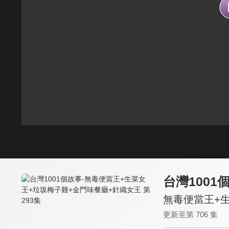
台灣1001
無毒便當王+生
更新至第 706 集