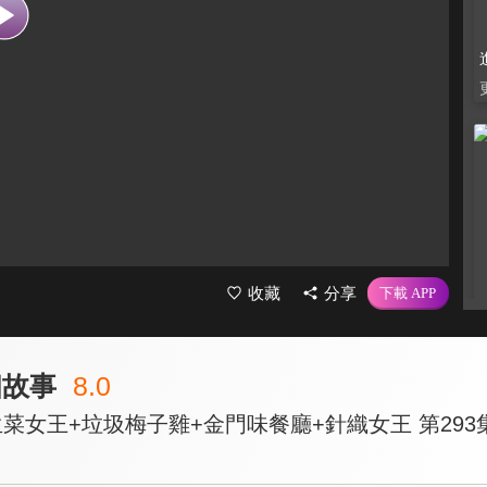
收藏
分享
個故事
8.0
菜女王+垃圾梅子雞+金門味餐廳+針織女王 第293