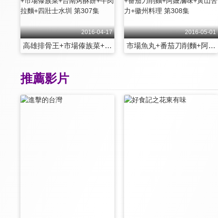
2016-04-17
2016-05-01
高雄排骨王+市場傣族菜+台南烤酥餅+牛肉拉麵+四壯士水圳 第307集
市場魚丸+番茄刀削麵+阿嬤滷味+黃山苦力+徽州料理 第308集
推薦影片