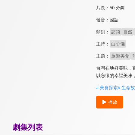
片長：
50 分鐘
發音：
國語
類別：
訪談
自然
主持：
白心儀
主題：
旅遊美食
台灣在地好美味，
以忘懷的幸福美味，
# 美食探索
# 生命
播放
劇集列表