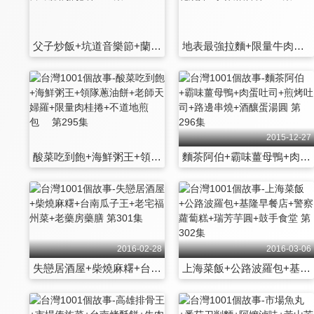
父子炒飯+坑道音樂節+蘭州拉麵+瓜子致富+絲路駱駝 第289集
地表最強拉麵+限量牛肉麵+台中豬腳王+桂花燒雞+手作麻油 第290集
2015-12-27
酸菜吃到飽+海鮮粥王+領隊蔥油餅+老師天婦羅+限量肉桂捲+不道地煎包 第295集
麵茶阿伯+霸味薑母鴨+肉蛋吐司+煎烤吐司+路邊串燒+酒釀蛋湯圓 第296集
2016-02-28
2016-03-06
失戀居酒屋+柴燒麻糬+台南瓜子王+老宅福州菜+老藥房藥膳 第301集
上海菜飯+公路波羅包+基隆早餐店+警察蘿蔔糕+瑞芳芋圓+鼓手食堂 第302集