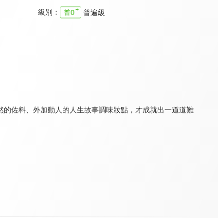
級別：
普遍級
咱的城 咱的市 咱台灣的味
台灣壹百種味道
好食記之南有嘉味
8.2
8.0
8.2
全 26 集
全 103 集
全 12 集
然的佐料、外加動人的人生故事調味妝點，才成就出一道道難
月曜1起玩 上班去吃飯
木曜4超玩 下班去吃飯
法眼黑與白
9.0
9.0
8.3
全 17 集
全 40 集
更新至第 263 集