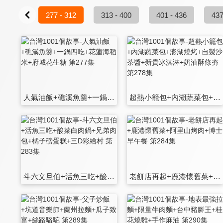
6 - 276
277 - 312
313 - 400
401 - 436
437
人氣油飯+礁溪魚羹+一鍋四吃+花蓮海稻米+府城花生糖 第277集
超熱小籠包+內湖蔬菜包+澎湖燒烤+自製沙茶醬+新貴冰淇淋+奶油酥條夯 第278集
斗六文旦伯+活魚三吃+酸菜白肉鍋+兄弟肉包+橘子磅蛋糕+三D彩繪村 第283集
老餅店再起+鹿港懷舊菜+阿里山烤肉+博士早午餐 第284集