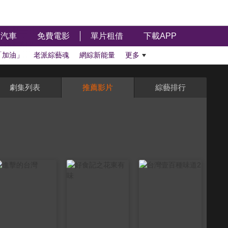
汽車
免費電影
單片租借
下載APP
「加油」
老派綜藝魂
網綜新能量
更多
劇集列表
推薦影片
綜藝排行