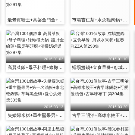
最老貢糖王+高粱金門金+魚鬆大王+麻辣窯燒鍋+府城砂鍋鴨+市場小鼓手 第291集
市場杏仁茶+水炊雞肉鍋+台灣館志工+世博在米蘭+義大利慢食 第292集
2016-01-03
2016-01-10
高麗菜飯+母子料理+綠橄欖火鍋+護肝金線蓮+風災芋頭廚+清掃媽媽樂 第297集
鱈場蟹鍋+立食早餐+府城水果餐+恆春PIZZA 第298集
2016-03-13
2016-03-20
失婚婦米糕+重生堅果男+第一名油飯+東北乾鍋鴨+草莓黑金磚+愛心烘焙 第303集
古早三明治+高雄水餃王+古早味餅乾+可愛饅頭包+古早味布丁 第304集