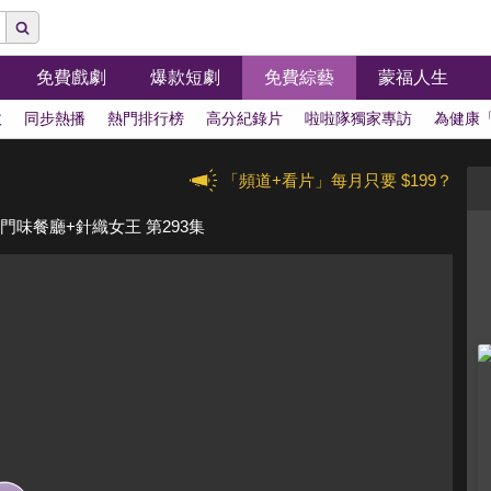
免費戲劇
爆款短劇
免費綜藝
蒙福人生
拔
同步熱播
熱門排行榜
高分紀錄片
啦啦隊獨家專訪
為健康
「頻道+看片」每月只要 $199？
門味餐廳+針織女王 第293集