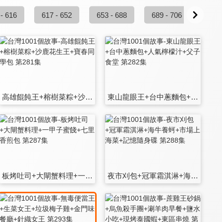
 - 616
617 - 652
653 - 688
689 - 706
高雄餛飩王+榕樹菜粽+沙鹿花生王+寶春同學包 第281集
東山龍眼王+台中蔥麵包+人氣檸檬汁+父子食堂 第282集
板烤吐司+大閘蟹料理+一甲子蜜餞+七里香煎包 第287集
夜市刈包+冠軍霜淇淋+海牛養蚵+市場上海菜+記憶隨身碟 第288集