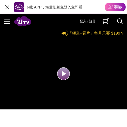
下載 APP，海量影劇免登入立即看
登入 / 註冊
「頻道+看片」每月只要 $199？