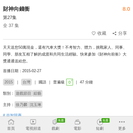
財神向錢衝
8.0
第27集
全 37 集
收藏
分享
天天送您50萬現金，還有汽車大獎！不考智力、體力，挑戰家人、同事、
同學、朋友互相了解的成渡和共同生活經驗。快來參加《財神向前衝》大
獎通通送給您。
首播日期：2015-02-27
2015
台灣
國語
普遍級
47 分鐘
類別：
遊戲節目
綜藝
主持：
徐乃麟
沈玉琳
# 益智競賽
首頁
電視頻道
戲劇
電影
短劇
更多
收回