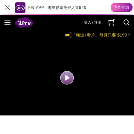
下載 APP，海量影劇免登入立即看
登入 / 註冊
「頻道+看片」每月只要 $199？