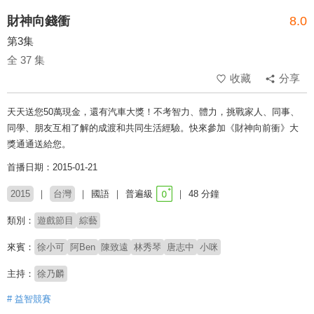
財神向錢衝
8.0
第3集
全 37 集
收藏
分享
天天送您50萬現金，還有汽車大獎！不考智力、體力，挑戰家人、同事、
同學、朋友互相了解的成渡和共同生活經驗。快來參加《財神向前衝》大
獎通通送給您。
首播日期：2015-01-21
2015
台灣
國語
普遍級
48 分鐘
類別：
遊戲節目
綜藝
來賓：
徐小可
阿Ben
陳致遠
林秀琴
唐志中
小咪
主持：
徐乃麟
# 益智競賽