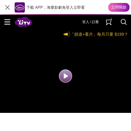
下載 APP，海量影劇免登入立即看
登入 / 註冊
「頻道+看片」每月只要 $199？