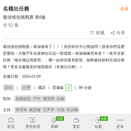
名模出任務
6.8
最佳情侶挑戰賽 第6集
全 52 集
收藏
分享
最佳情侶挑戰賽～蔡淑臻來了！！！居然節目中公開放閃！誰准你們這麼
恩愛啦～大概平常在家都在玩這一類遊戲～有偷偷練習有差？！夜市全新
任務「喝水傳話買東西」，哪一組情侶最有默契，能夠最快順利完成任務
呢？更多逗趣爆笑的場面都在《名模出任務》！
首播日期：2016-01-09
2015
台灣
國語
普遍級
98 分鐘
類別：
遊戲節目
戶外
實境秀
綜藝
主持：
李沛旭
陳思璇
王尹平
大愷
杜詩梅
# 遊戲外景
首頁
電視頻道
戲劇
電影
短劇
更多