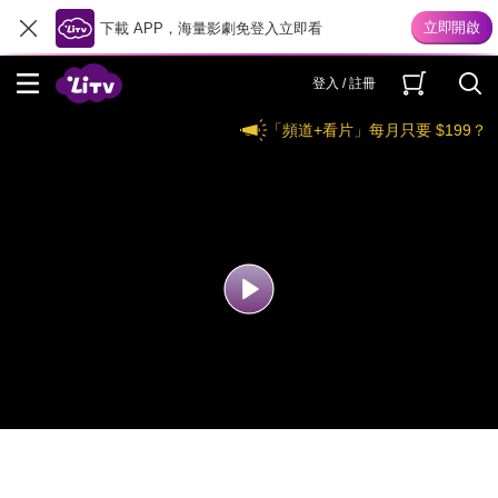
下載 APP，海量影劇免登入立即看
登入 / 註冊
「頻道+看片」每月只要 $199？