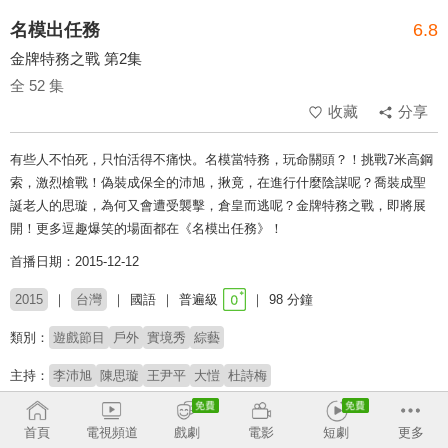
名模出任務
6.8
金牌特務之戰 第2集
全 52 集
收藏
分享
有些人不怕死，只怕活得不痛快。名模當特務，玩命關頭？！挑戰7米高鋼
索，激烈槍戰！偽裝成保全的沛旭，揪竟，在進行什麼陰謀呢？喬裝成聖
誕老人的思璇，為何又會遭受襲擊，倉皇而逃呢？金牌特務之戰，即將展
開！更多逗趣爆笑的場面都在《名模出任務》！
首播日期：2015-12-12
2015
台灣
國語
普遍級
98 分鐘
類別：
遊戲節目
戶外
實境秀
綜藝
主持：
李沛旭
陳思璇
王尹平
大愷
杜詩梅
# 遊戲外景
首頁
電視頻道
戲劇
電影
短劇
更多