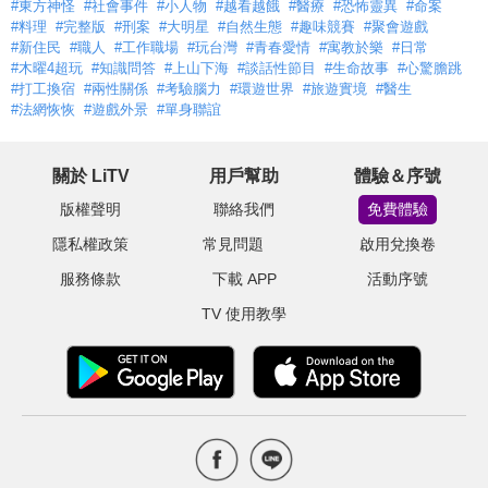
#東方神怪
#社會事件
#小人物
#越看越餓
#醫療
#恐怖靈異
#命案
#料理
#完整版
#刑案
#大明星
#自然生態
#趣味競賽
#聚會遊戲
#新住民
#職人
#工作職場
#玩台灣
#青春愛情
#寓教於樂
#日常
#木曜4超玩
#知識問答
#上山下海
#談話性節目
#生命故事
#心驚膽跳
#打工換宿
#兩性關係
#考驗腦力
#環遊世界
#旅遊實境
#醫生
#法網恢恢
#遊戲外景
#單身聯誼
關於 LiTV
用戶幫助
體驗＆序號
版權聲明
聯絡我們
免費體驗
隱私權政策
常見問題
啟用兌換卷
服務條款
下載 APP
活動序號
TV 使用教學