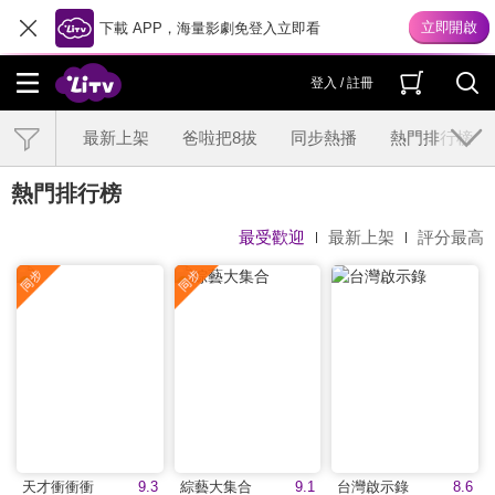
下載 APP，海量影劇免登入立即看
登入 / 註冊
最新上架
爸啦把8拔
同步熱播
熱門排行榜
熱門排行榜
最受歡迎
最新上架
評分最高
天才衝衝衝
9.3
綜藝大集合
9.1
台灣啟示錄
8.6