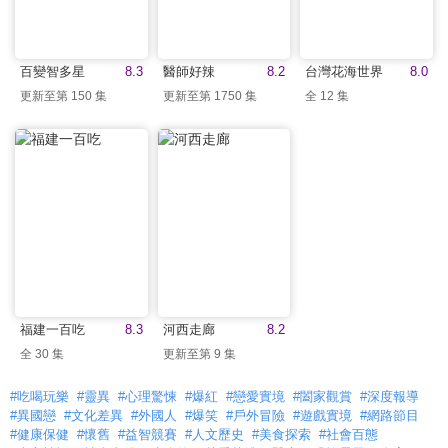
百變智多星
8.3
醫師好辣
8.2
台灣花海世界
8.0
更新至第 150 集
更新至第 1750 集
全 12 集
福建一百吃
8.3
河西走廊
8.2
全 30 集
更新至第 9 集
#吃喝玩樂
#靈異
#心理驚悚
#爆紅
#戀愛實境
#闔家觀賞
#深度報導
#異國戀
#文化差異
#外國人
#爆笑
#戶外冒險
#遊戲實境
#網路節目
#健康保健
#懷舊
#益智競賽
#人文歷史
#美食探索
#社會百態