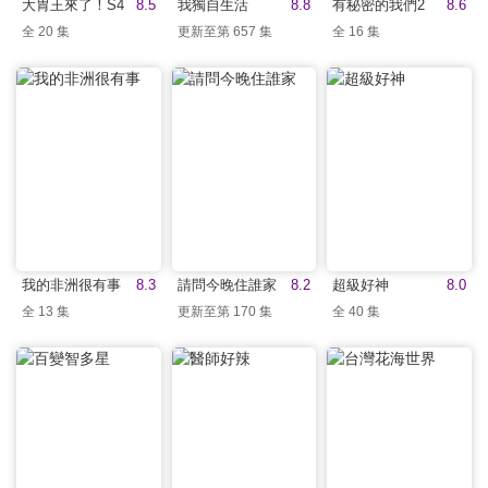
大胃王來了！S4
8.5
我獨自生活
8.8
有秘密的我們2
8.6
全 20 集
更新至第 657 集
全 16 集
我的非洲很有事
8.3
請問今晚住誰家
8.2
超級好神
8.0
全 13 集
更新至第 170 集
全 40 集