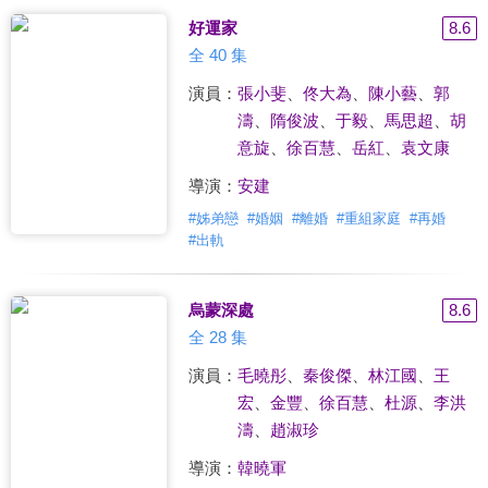
好運家
8.6
全 40 集
演員：
張小斐
、
佟大為
、
陳小藝
、
郭
濤
、
隋俊波
、
于毅
、
馬思超
、
胡
意旋
、
徐百慧
、
岳紅
、
袁文康
導演：
安建
#
姊弟戀
#
婚姻
#
離婚
#
重組家庭
#
再婚
#
出軌
烏蒙深處
8.6
全 28 集
演員：
毛曉彤
、
秦俊傑
、
林江國
、
王
宏
、
金豐
、
徐百慧
、
杜源
、
李洪
濤
、
趙淑珍
導演：
韓曉軍