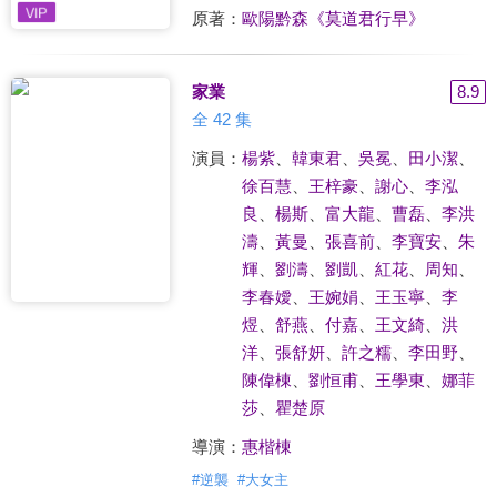
原著：
歐陽黔森《莫道君行早》
家業
8.9
全 42 集
演員：
楊紫
、
韓東君
、
吳冕
、
田小潔
、
徐百慧
、
王梓豪
、
謝心
、
李泓
良
、
楊斯
、
富大龍
、
曹磊
、
李洪
濤
、
黃曼
、
張喜前
、
李寶安
、
朱
輝
、
劉濤
、
劉凱
、
紅花
、
周知
、
李春嬡
、
王婉娟
、
王玉寧
、
李
煜
、
舒燕
、
付嘉
、
王文綺
、
洪
洋
、
張舒妍
、
許之糯
、
李田野
、
陳偉棟
、
劉恒甫
、
王學東
、
娜菲
莎
、
瞿楚原
導演：
惠楷棟
#
逆襲
#
大女主