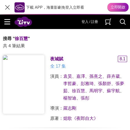
下載 APP，海量影劇免登入立即看
登入 / 註冊
搜尋 "
徐百慧
"
共 4 筆結果
夜城賦
8.1
全 17 集
演員：
袁昊
、
嘉澤
、
孫熹之
、
薛卉葳
、
李哲豪
、
彭雅琦
、
張顏舒
、
張夢
茹
、
徐百慧
、
馬明宇
、
蘇宇航
、
楊智迪
、
張彤
導演：
羅志剛
原著：
熄歌《夜郎自大》