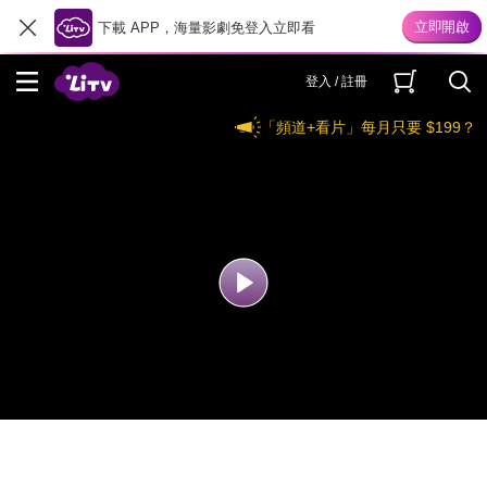
下載 APP，海量影劇免登入立即看
登入 / 註冊
「頻道+看片」每月只要 $199？