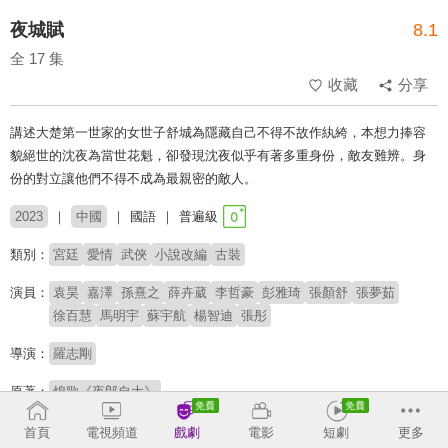
夜城賦
8.1
全 17 集
收藏
分享
講述大楚第一世家的女世子舒城為隱藏自己不得不故作紈絝，本想力捧容
貌絕世的沈夜為當世花魁，卻發現沈夜似乎有著多重身份，敵友難辨。身
份的對立讓他們不得不成為最親密的敵人。
2023
中國
國語
普遍級
類別：
宮廷
愛情
武俠
小說改編
古裝
演員：
袁昊
嘉澤
孫熹之
薛卉葳
李哲豪
彭雅琦
張顏舒
張夢茹
徐百慧
馬明宇
蘇宇航
楊智迪
張彤
導演：
羅志剛
原著：
熄歌《夜郎自大》
首頁
電視頻道
戲劇
電影
短劇
更多
收回