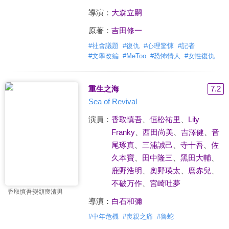
導演：
大森立嗣
原著：
吉田修一
#
社會議題
#
復仇
#
心理驚悚
#
記者
#
文學改編
#
MeToo
#
恐怖情人
#
女性復仇
重生之海
7.2
Sea of Revival
演員：
香取慎吾
、
恒松祐里
、
Lily
Franky
、
西田尚美
、
吉澤健
、
音
尾琢真
、
三浦誠己
、
寺十吾
、
佐
久本寶
、
田中隆三
、
黑田大輔
、
鹿野浩明
、
奧野瑛太
、
麿赤兒
、
不破万作
、
宮崎吐夢
香取慎吾變頹喪渣男
導演：
白石和彌
#
中年危機
#
喪親之痛
#
魯蛇