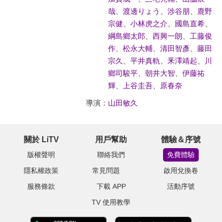
哉
、
渡邊りょう
、
涉谷朋
、
鹿野
宗健
、
小林虎之介
、
國島直希
、
綱島鄉太郎
、
西興一朗
、
工藤俊
作
、
松永大輔
、
清田智彥
、
藤田
宗久
、
平井真軌
、
釆澤靖起
、
川
鄉司駿平
、
朝井大智
、
伊藤祐
輝
、
上谷圭吾
、
原春奈
導演：
山田敏久
關於 LiTV
用戶幫助
體驗＆序號
版權聲明
聯絡我們
免費體驗
隱私權政策
常見問題
啟用兌換卷
服務條款
下載 APP
活動序號
TV 使用教學