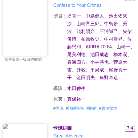
Confess to Your Crimes
演員：
堤真一
、
中島健人
、
池田依來
沙
、
山崎育三郎
、
中島步
、
美
波
、
淺利陽介
、
三浦誠己
、
矢柴
俊博
、
柏原收史
、
中村歌昇
、
佐
藤戀和
、
AKIRA 100%
、
山崎一
、
尾美利德
、
池田成志
、
橋本潤
、
影帝堤真一從政陷醜聞
春海四方
、
小林勝也
、
菅原大
吉
、
升毅
、
平泉成
、
尾野真千
子
、
金田明夫
、
角野卓造
導演：
水田伸生
原著：
真保裕一
#
復仇
#
法網恢恢
#
刑偵
#
政治驚悚
悸憶拼圖
7.4
Great Absence