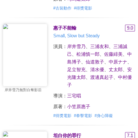
#
古裝動作
#
得獎電影
惠子不能輸
9.0
Small, Slow but Steady
演員：
岸井雪乃
、
三浦友和
、
三浦誠
己
、
松浦慎一郎
、
佐藤緋美
、
中
島博子
、
仙道敦子
、
中原ナナ
、
足立智充
、
清水優
、
丈太郎
、
安
光隆太郎
、
渡邊真起子
、
中村優
子
岸井雪乃無對白奪影后
導演：
三宅唱
原著：
小笠原惠子
#
得獎電影
#
拳擊電影
#
身心障礙
坦白你的罪行
7.1