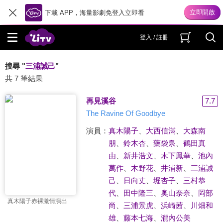
下載 APP，海量影劇免登入立即看
登入 / 註冊
搜尋 "
三浦誠己
"
共 7 筆結果
再見溪谷
7.7
The Ravine Of Goodbye
演員：
真木陽子
、
大西信滿
、
大森南
朋
、
鈴木杏
、
藥袋泉
、
鶴田真
由
、
新井浩文
、
木下鳳華
、
池內
萬作
、
木野花
、
井浦新
、
三浦誠
己
、
日向丈
、
堀杏子
、
三村恭
代
、
田中隆三
、
奧山奈奈
、
岡部
真木陽子赤裸激情演出
尚
、
三浦景虎
、
浜崎茜
、
川畑和
雄
、
藤本七海
、
瀧內公美