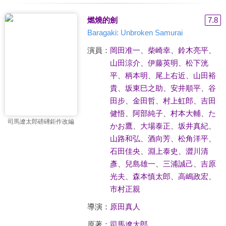
燃燒的劍
7.8
Baragaki: Unbroken Samurai
演員：
岡田准一
、
柴崎幸
、
鈴木亮平
、
山田涼介
、
伊藤英明
、
松下洸
平
、
柄本明
、
尾上右近
、
山田裕
貴
、
坂東巳之助
、
安井順平
、
谷
田步
、
金田哲
、
村上虹郎
、
吉田
健悟
、
阿部純子
、
村本大輔
、
た
司馬遼太郎磅礡鉅作改編
かお鷹
、
大場泰正
、
坂井真紀
、
山路和弘
、
酒向芳
、
松角洋平
、
石田佳央
、
淵上泰史
、
澀川清
彥
、
兒島雄一
、
三浦誠己
、
吉原
光夫
、
森本慎太郎
、
高嶋政宏
、
市村正親
導演：
原田真人
原著：
司馬遼太郎