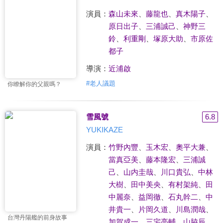
演員：
森山未來
、
藤龍也
、
真木陽子
、
原日出子
、
三浦誠己
、
神野三
鈴
、
利重剛
、
塚原大助
、
市原佐
都子
導演：
近浦啟
#
老人議題
你瞭解你的父親嗎？
雪風號
6.8
YUKIKAZE
演員：
竹野內豐
、
玉木宏
、
奧平大兼
、
當真亞美
、
藤本隆宏
、
三浦誠
己
、
山内圭哉
、
川口貴弘
、
中林
大樹
、
田中美央
、
有村架純
、
田
中麗奈
、
益岡徹
、
石丸幹二
、
中
井貴一
、
片岡久道
、
川島潤哉
、
台灣丹陽艦的前身故事
加賀成一
、
三宅亮輔
、
山脇辰