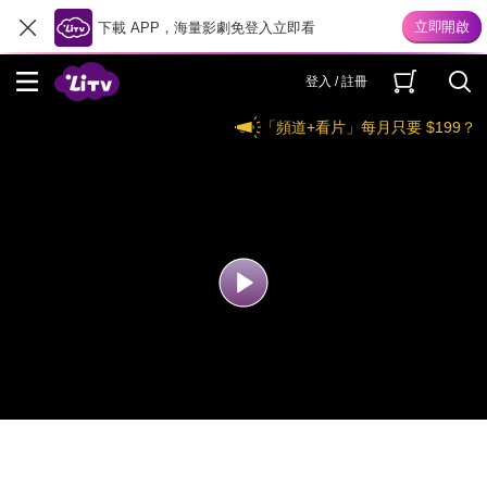
下載 APP，海量影劇免登入立即看
登入 / 註冊
「頻道+看片」每月只要 $199？