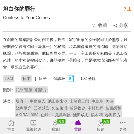
坦白你的罪行
7.1
Confess to Your Crimes
收藏
分享
在創辦的建築設計公司倒閉後，政治世家宇田家的次子晄司迫於無奈，只
好擔任父親清治郎（堤真一）的秘書。現為國會議員的清治郎，身陷政治
醜聞，已然焦頭爛額、成日愁眉不展。一天，宇田家長女麻由美（池田依
來沙）的小女兒被綁架了，綁匪要的不是贖金，而是要求清治郎召開記者
會，承認自己的罪行…
2023
日本
日語
保護級
102 分鐘
類別：
犯罪/黑幫
劇情片
演員：
堤真一
中島健人
池田依來沙
山崎育三郎
中島步
美波
淺利陽介
三浦誠己
矢柴俊博
柏原收史
中村歌昇
佐藤戀和
AKIRA 100%
山崎一
尾美利德
池田成志
橋本潤
春海四方
小林勝也
菅原大吉
升毅
平泉成
尾野真千子
金田明夫
角野卓造
首頁
電視頻道
戲劇
電影
短劇
更多