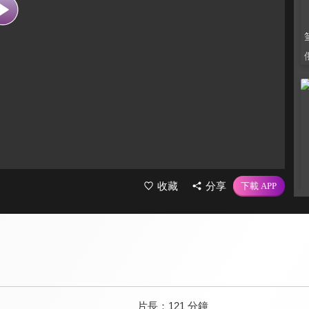
收藏
分享
片長：
121 分鐘