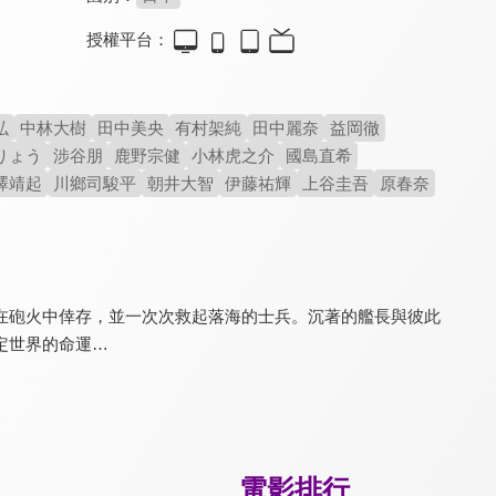
授權平台：
紐倫堡大審判
鎮暴革命
八道樓子
8.0
8.5
7.6
弘
中林大樹
田中美央
有村架純
田中麗奈
益岡徹
精采的法庭辯論群戲
取材自89年羅馬尼亞革命
重現抗日英雄的傳奇事跡
りょう
涉谷朋
鹿野宗健
小林虎之介
國島直希
澤靖起
川鄉司駿平
朝井大智
伊藤祐輝
上谷圭吾
原春奈
在砲火中倖存，並一次次救起落海的士兵。沉著的艦長與彼此
定世界的命運…
108悍將
鋼鐵英雄
福田村事件
7.8
9.1
8.2
紐澳聯軍史上最經典戰役
零負評戰爭鉅作
掩埋在黑暗之中歷史悲劇
電影排行