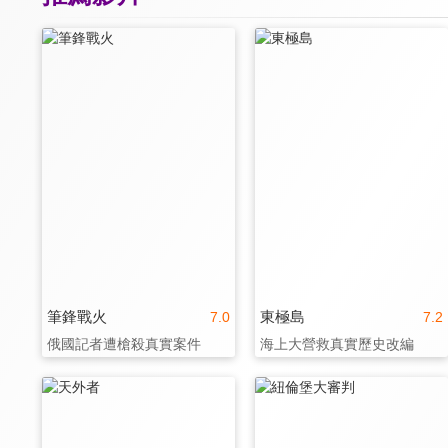
筆鋒戰火
東極島
7.0
7.2
俄國記者遭槍殺真實案件
海上大營救真實歷史改編