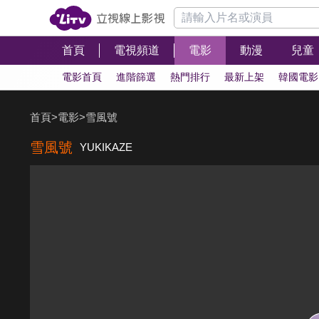
首頁
電視頻道
電影
動漫
兒童
電影首頁
進階篩選
熱門排行
最新上架
韓國電影
首頁
>
電影
>
雪風號
雪風號
YUKIKAZE