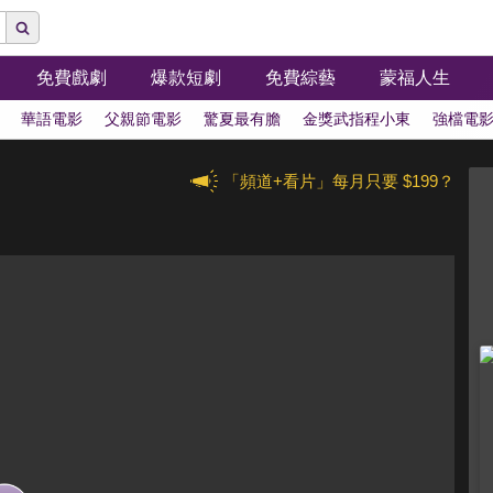
免費戲劇
爆款短劇
免費綜藝
蒙福人生
華語電影
父親節電影
驚夏最有膽
金獎武指程小東
強檔電
「頻道+看片」每月只要 $199？