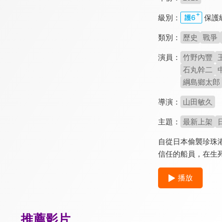
級別：
保護
類別：
歷史
戰爭
演員：
竹野內豐
石丸幹二
綱島鄉太郎
導演：
山田敏久
主題：
最新上架
自從日本偷襲珍珠
信任的船員，在生
播放
推薦影片