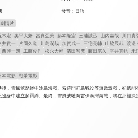
發音：
日語
級
劇情片
玉木宏
奧平大兼
當真亞美
藤本隆宏
三浦誠己
山内圭哉
川口貴
中井貴一
片岡久道
川島潤哉
加賀成一
三宅亮輔
山脇辰哉
渡邊
西興一朗
工藤俊作
松永大輔
清田智彥
藤田宗久
平井真軌
釆
日本電影
戰爭電影
港後，雪風號歷經中途島海戰、索羅門群島戰役等無數激戰，卻總能
死邊緣中建立起羈絆。最終，雪風號駛向雷伊泰灣海戰，將在那裡決