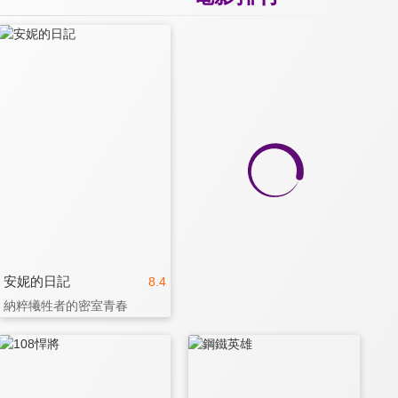
安妮的日記
8.4
納粹犧牲者的密室青春