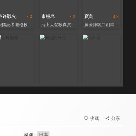
筆鋒戰火
東極島
寶島
7.0
7.2
8.2
俄國記者遭槍殺真實案件
海上大營救真實歷史改編
黃金陣容共創年度史詩
室町無賴
安妮的日記
天外者
6.9
8.4
7.5
重構室町時代暴力美學
納粹犧牲者的密室青春
三浦春馬最後主演的電影
收藏
分享
國別：
日本