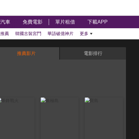
汽車
免費電影
單片租借
下載APP
影推薦
韓國古裝宮鬥
華語破億神片
更多
推薦影片
電影排行