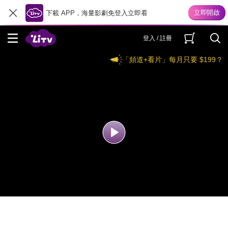
下載 APP，海量影劇免登入立即看
登入 / 註冊
「頻道+看片」每月只要 $199？