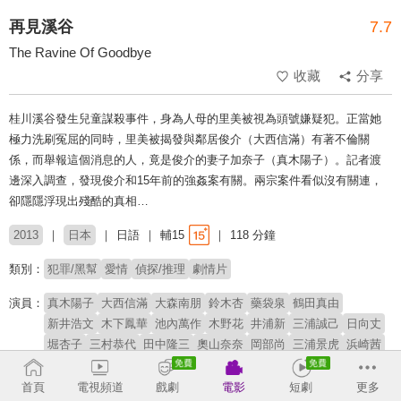
再見溪谷
7.7
The Ravine Of Goodbye
收藏
分享
桂川溪谷發生兒童謀殺事件，身為人母的里美被視為頭號嫌疑犯。正當她
極力洗刷冤屈的同時，里美被揭發與鄰居俊介（大西信滿）有著不倫關
係，而舉報這個消息的人，竟是俊介的妻子加奈子（真木陽子）。記者渡
邊深入調查，發現俊介和15年前的強姦案有關。兩宗案件看似沒有關連，
卻隱隱浮現出殘酷的真相…
2013
日本
日語
輔15
118 分鐘
類別：
犯罪/黑幫
愛情
偵探/推理
劇情片
演員：
真木陽子
大西信滿
大森南朋
鈴木杏
藥袋泉
鶴田真由
新井浩文
木下鳳華
池內萬作
木野花
井浦新
三浦誠己
日向丈
堀杏子
三村恭代
田中隆三
奧山奈奈
岡部尚
三浦景虎
浜崎茜
川畑和雄
藤本七海
瀧內公美
首頁
電視頻道
戲劇
電影
短劇
更多
導演：
大森立嗣