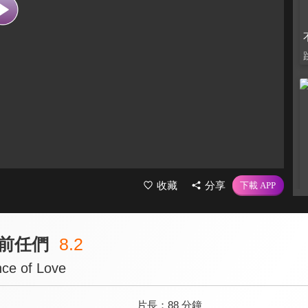
收藏
分享
前任們
8.2
nce of Love
片長：
88 分鐘