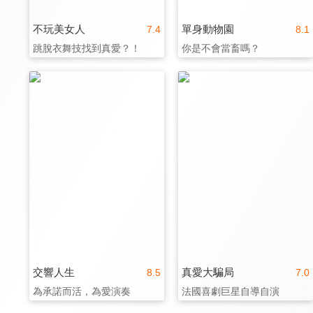
不玩美女人
單身動物園
7.4
8.1
跳脫衣舞技找到真愛？！
你是不會當畜嗎？
交響人生
真愛大騙局
8.5
7.0
為承諾而活，為愛演奏
法國喜劇巨星自導自演