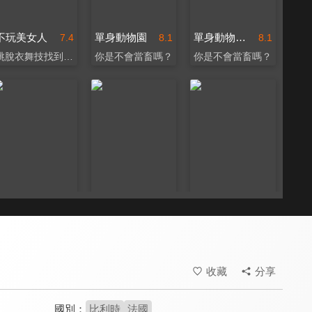
不玩美女人
單身動物園
單身動物園 預告
7.4
8.1
8.1
跳脫衣舞技找到真愛？！
你是不會當畜嗎？
你是不會當畜嗎？
文生必須死
愛情本性論
交響人生
7.6
8.2
8.5
文生到底有多討人厭？！
人妻教授煞到狂野水電工
為承諾而活，為愛演奏
收藏
分享
國別：
比利時
法國