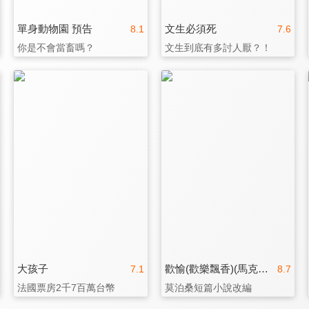
單身動物園 預告
文生必須死
8.1
7.6
你是不會當畜嗎？
文生到底有多討人厭？！
大孩子
歡愉(歡樂飄香)(馬克斯奧菲爾斯經典數位修復)
7.1
8.7
法國票房2千7百萬台幣
莫泊桑短篇小說改編