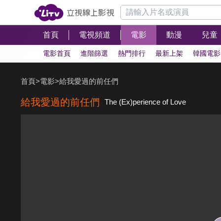
首頁
電視頻道
電影
動漫
兒童
電影首頁
進階篩選
熱門排行
最新上架
韓國電影
首頁
>
電影
>
給我愛過的前任們
給我愛過的前任們
The (Ex)perience of Love