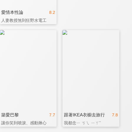
愛情本性論
8.2
人妻教授煞到狂野水電工
築愛巴黎
跟著IKEA衣櫥去旅行
7.7
7.8
讓你笑到噴淚、感動揪心
我都念ㄧ ㄎㄟ ㄧㄚˇ