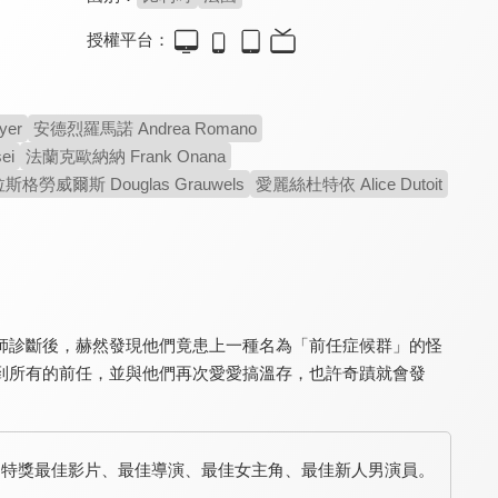
授權平台：
真愛大騙局
大孩子
歡愉(歡樂飄香)(馬克斯奧菲爾斯經典數位修復)
7.0
7.1
8.7
yer
安德烈羅馬諾 Andrea Romano
法國喜劇巨星自導自演
法國票房2千7百萬台幣
莫泊桑短篇小說改編
ei
法蘭克歐納納 Frank Onana
格勞威爾斯 Douglas Grauwels
愛麗絲杜特依 Alice Dutoit
師診斷後，赫然發現他們竟患上一種名為「前任症候群」的怪
到所有的前任，並與他們再次愛愛搞溫存，也許奇蹟就會發
築愛巴黎
跟著IKEA衣櫥去旅行
末日一家親
7.7
7.8
6.3
讓你笑到噴淚、感動揪心
我都念ㄧ ㄎㄟ ㄧㄚˇ
《靈犬雪麗》導演新作
馬格利特獎最佳影片、最佳導演、最佳女主角、最佳新人男演員。