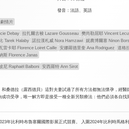
發音：
法語
、
英語
劇情片
ie Debay
拉扎爾古梭 Lazare Gousseau
樊尚勒屈耶 Vincent Lecu
arek Halaby
諾拉漢札威 Nora Hamzawi
妮農博爾塞 Ninon Bors
 Florence Loiret Caille
安娜羅德里奎 Ana Rodriguez
道格拉斯
Florence Janas
Raphaël Balboni
安西羅特 Ann Sirot
）和桑德拉（露西德貝）這對夫妻試過了所有方法都無法懷孕，經醫
夠成功受孕，唯一解方即是接受一種全新另類療法：他們必須各自找
2023年比利時布魯塞爾國際影展正式競賽。 入圍2024年比利時