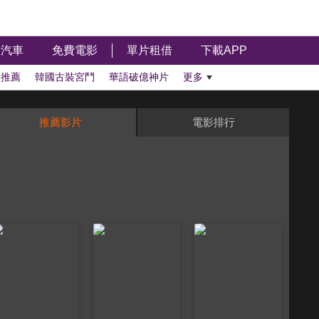
汽車
免費電影
單片租借
下載APP
影推薦
韓國古裝宮鬥
華語破億神片
更多
推薦影片
電影排行