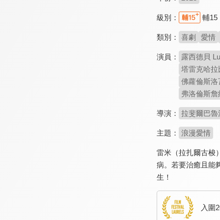
級別：
輔15
類別：
喜劇
愛情
演員：
露西德貝 Luc
塔雷克哈拉比 T
佛蘿倫斯洛瓦雷卡耶
弗洛倫斯詹納斯 
導演：
拉斐爾巴魯波尼 
主題：
浪漫愛情
雷米（拉扎爾古梭
病。若要治癒且能
生！
入圍