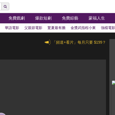
免費戲劇
爆款短劇
免費綜藝
蒙福人生
華語電影
父親節電影
驚夏最有膽
金獎武指程小東
強檔電
「頻道+看片」每月只要 $199？