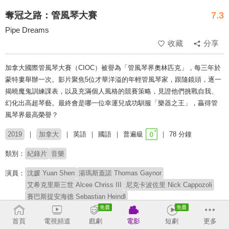
奪冠之路：管風琴大賽
7.3
Pipe Dreams
收藏
分享
加拿大國際管風琴大賽（CIOC）被譽為「管風琴界奧林匹克」，每三年於
蒙特婁舉辦一次。影片聚焦5位才華洋溢的年輕管風琴家，跟隨鏡頭，逐一
揭曉魔鬼訓練課表，以及充滿個人風格的競賽策略，見證他們挑戰自我、
幻化出高超琴藝。最終會是哪一位幸運兒成功馴服「樂器之王」，贏得管
風琴界最高榮譽？
2019
加拿大
英語
國語
普遍級
78 分鐘
類別：
紀錄片
音樂
演員：
沈媛 Yuan Shen
湯瑪斯蓋諾 Thomas Gaynor
艾希克里斯三世 Alcee Chriss III
尼克卡波佐里 Nick Cappozoli
賽巴斯提安海德 Sebastian Heindl
導演：
史黛西坦能邦 Stacey Tenenbaum
首頁
電視頻道
戲劇
電影
短劇
更多
克莉絲蒂娜克拉克 Christina Clark
范洛伊科 Van Royko