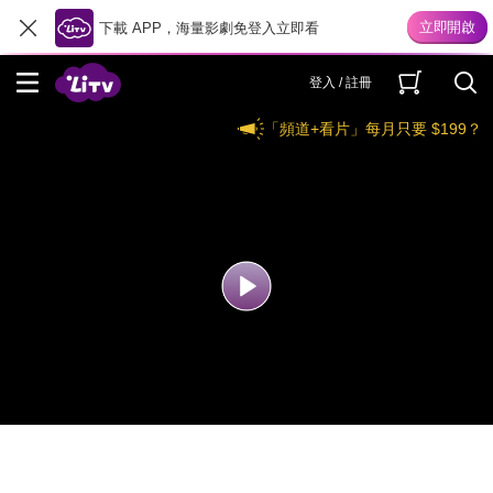
下載 APP，海量影劇免登入立即看
登入 / 註冊
「頻道+看片」每月只要 $199？