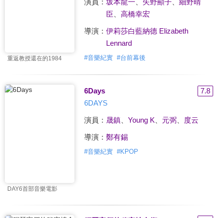
演員：
坂本龍一
、
矢野顯子
、
細野晴
臣
、
高橋幸宏
導演：
伊莉莎白藍納德 Elizabeth
Lennard
#
音樂紀實
#
台前幕後
重返教授還在的1984
6Days
7.8
6DAYS
演員：
晟鎮
、
Young K
、
元弼
、
度云
導演：
鄭有錫
#
音樂紀實
#
KPOP
DAY6首部音樂電影