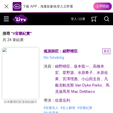
下載 APP，海量影劇免登入立即看
登入 / 註冊
搜尋 "
#音樂紀實
"
共 24 筆結果
搖滾師匠：細野晴臣
8.0
No Smoking
演員：
細野晴臣
、
坂本龍一
、
高橋幸
宏
、
星野源
、
水原希子
、
水原佑
果
、
宮澤理惠
、
小山田圭吾
、
凡
戴克帕克斯 Van Dyke Parks
、
馬
克迪馬哥 Mac DeMarco
導演：
佐渡岳利
日本樂壇巨匠首部紀錄片
#
音樂名人
#
名人解密
#
音樂紀實
#
台前幕後