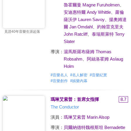
魯霍爾曼 Magne Furuholmen
、
安迪惠特爾 Andy Whittle
、
蘿倫
薩沃伊 Lauren Savoy
、
揚奧姆達
爾 Jan Omdahl
、
約翰雷克里夫
見證40年音樂生涯起落
John Ratcliff
、
泰瑞斯萊特 Terry
Slater
導演：
湯馬斯羅布薩姆 Thomas
Robsahm
、
阿絲洛霍姆 Aslaug
Holm
#
音樂名人
#
名人解密
#
音樂紀實
#
音樂創作
#
娛樂內幕
瑪琳艾索普：首席女指揮
8.7
The Conductor
演員：
瑪琳艾索普 Marin Alsop
導演：
貝爾納德特魏根斯坦 Bernadette