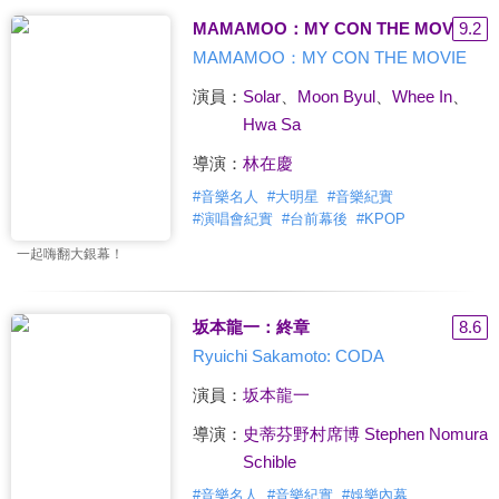
MAMAMOO：MY CON THE MOVIE
9.2
MAMAMOO：MY CON THE MOVIE
演員：
Solar
、
Moon Byul
、
Whee In
、
Hwa Sa
導演：
林在慶
#
音樂名人
#
大明星
#
音樂紀實
#
演唱會紀實
#
台前幕後
#
KPOP
一起嗨翻大銀幕！
坂本龍一：終章
8.6
Ryuichi Sakamoto: CODA
演員：
坂本龍一
導演：
史蒂芬野村席博 Stephen Nomura
Schible
#
音樂名人
#
音樂紀實
#
娛樂內幕