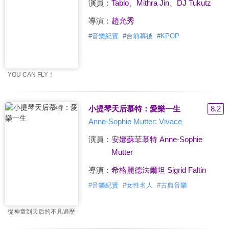
演員：
Tablo
、
Mithra Jin
、
DJ Tukutz
導演：
趙允秀
#
音樂紀實
#
台前幕後
#
KPOP
YOU CAN FLY！
小提琴天后慕特：愛樂一生
8.2
Anne-Sophie Mutter: Vivace
演員：
安娜蘇菲慕特 Anne-Sophie
Mutter
導演：
希格麗德法爾坦 Sigrid Faltin
#
音樂紀實
#
女性名人
#
古典音樂
從神童到天后的不凡遍歷