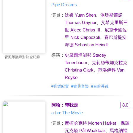
Pipe Dreams
演員：
沈媛 Yuan Shen
、
湯瑪斯蓋諾
Thomas Gaynor
、
艾希克里斯三
世 Alcee Chriss III
、
尼克卡波佐
里 Nick Cappozoli
、
賽巴斯提安
海德 Sebastian Heindl
導演：
史黛西坦能邦 Stacey
管風琴巔峰對決全紀錄
Tenenbaum
、
克莉絲蒂娜克拉克
Christina Clark
、
范洛伊科 Van
Royko
#
音樂紀實
#
古典音樂
#
台前幕後
阿哈：帶我走
8.0
a-ha: The Movie
演員：
摩頓哈克特 Morten Harket
、
保羅
瓦克塔 Pål Waaktaar
、
馬格納福