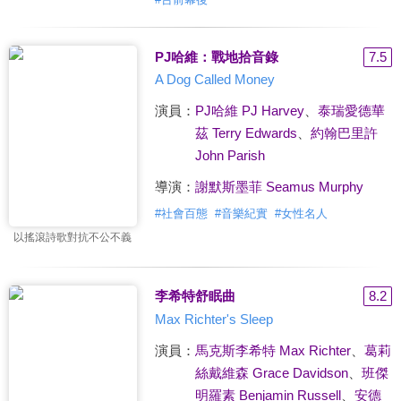
PJ哈維：戰地拾音錄
7.5
A Dog Called Money
演員：
PJ哈維 PJ Harvey
、
泰瑞愛德華
茲 Terry Edwards
、
約翰巴里許
John Parish
導演：
謝默斯墨菲 Seamus Murphy
#
社會百態
#
音樂紀實
#
女性名人
以搖滾詩歌對抗不公不義
李希特舒眠曲
8.2
Max Richter's Sleep
演員：
馬克斯李希特 Max Richter
、
葛莉
絲戴維森 Grace Davidson
、
班傑
明羅素 Benjamin Russell
、
安德