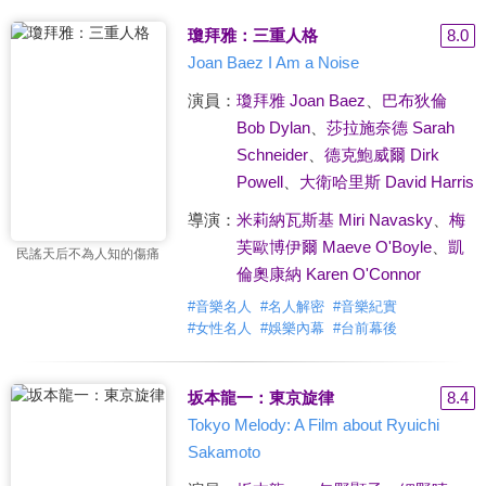
瓊拜雅：三重人格
8.0
Joan Baez I Am a Noise
演員：
瓊拜雅 Joan Baez
、
巴布狄倫
Bob Dylan
、
莎拉施奈德 Sarah
Schneider
、
德克鮑威爾 Dirk
Powell
、
大衛哈里斯 David Harris
導演：
米莉納瓦斯基 Miri Navasky
、
梅
芙歐博伊爾 Maeve O'Boyle
、
凱
民謠天后不為人知的傷痛
倫奧康納 Karen O'Connor
#
音樂名人
#
名人解密
#
音樂紀實
#
女性名人
#
娛樂內幕
#
台前幕後
坂本龍一：東京旋律
8.4
Tokyo Melody: A Film about Ryuichi
Sakamoto