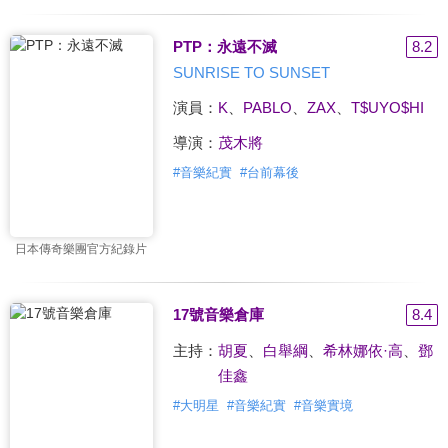
PTP：永遠不滅
8.2
SUNRISE TO SUNSET
演員：
K
、
PABLO
、
ZAX
、
T$UYO$HI
導演：
茂木將
#
音樂紀實
#
台前幕後
日本傳奇樂團官方紀錄片
17號音樂倉庫
8.4
主持：
胡夏
、
白舉綱
、
希林娜依·高
、
鄧
佳鑫
#
大明星
#
音樂紀實
#
音樂實境