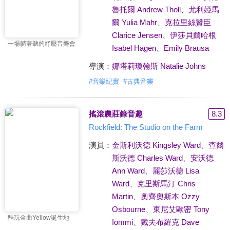
魯托爾 Andrew Tholl
、
尤利婭馬
爾 Yulia Mahr
、
克拉里絲贊臣
Clarice Jensen
、
伊莎貝爾哈根
一場躺著聽的紓壓音樂會
Isabel Hagen
、
Emily Brausa
導演：
娜塔莉瓊翰斯 Natalie Johns
#
音樂紀實
#
古典音樂
搖滾農莊錄音趣
8.3
Rockfield: The Studio on the Farm
演員：
金斯利沃德 Kingsley Ward
、
查爾
斯沃德 Charles Ward
、
安沃德
Ann Ward
、
麗莎沃德 Lisa
Ward
、
克里斯馬汀 Chris
Martin
、
奧齊奧斯本 Ozzy
Osbourne
、
東尼艾歐密 Tony
酷玩金曲Yellow誕生地
Iommi
、
戴夫布羅克 Dave