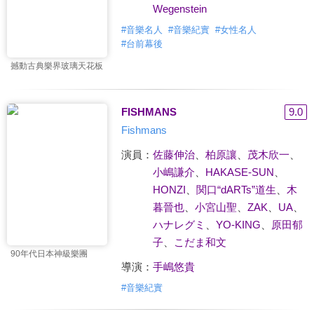
Wegenstein
#
音樂名人
#
音樂紀實
#
女性名人
#
台前幕後
撼動古典樂界玻璃天花板
FISHMANS
9.0
Fishmans
演員：
佐藤伸治
、
柏原讓
、
茂木欣一
、
小嶋謙介
、
HAKASE-SUN
、
HONZI
、
関口“dARTs”道生
、
木
暮晉也
、
小宮山聖
、
ZAK
、
UA
、
ハナレグミ
、
YO-KING
、
原田郁
子
、
こだま和文
90年代日本神級樂團
導演：
手嶋悠貴
#
音樂紀實