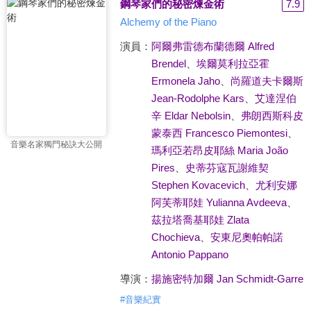
鋼琴家們的秘密煉金術
7.9
Alchemy of the Piano
演員：
阿爾弗雷德布蘭德爾 Alfred
Brendel
、
埃爾莫利拉亞霍
Ermonela Jaho
、
尚羅道夫卡爾斯
Jean-Rodolphe Kars
、
艾達涅伯
辛 Eldar Nebolsin
、
弗朗西斯科皮
蒙泰西 Francesco Piemontesi
、
音樂名家獨門秘訣大公開
瑪利亞若昂皮耶絲 Maria João
Pires
、
史蒂芬寇瓦謝維契
Stephen Kovacevich
、
尤利安娜
阿芙蒂耶娃 Yulianna Avdeeva
、
茲拉塔喬基耶娃 Zlata
Chochieva
、
安東尼奧帕帕諾
Antonio Pappano
導演：
揚施密特加爾 Jan Schmidt-Garre
#
音樂紀實