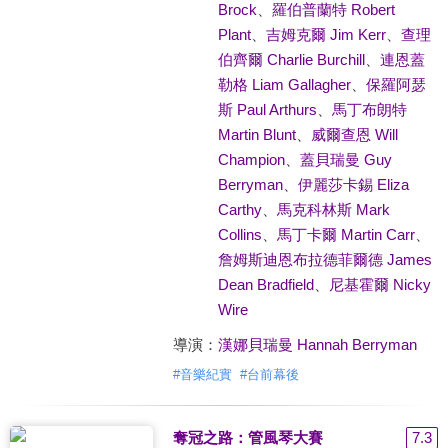
Brock
、
羅伯普蘭特 Robert
Plant
、
吉姆克爾 Jim Kerr
、
查理
伯齊爾 Charlie Burchill
、
連恩蓋
勒格 Liam Gallagher
、
保羅阿瑟
斯 Paul Arthurs
、
馬丁布朗特
Martin Blunt
、
威爾查恩 Will
Champion
、
蓋貝瑞曼 Guy
Berryman
、
伊麗莎卡錫 Eliza
Carthy
、
馬克科林斯 Mark
Collins
、
馬丁卡爾 Martin Carr
、
詹姆斯迪恩布拉德菲爾德 James
Dean Bradfield
、
尼基霍爾 Nicky
Wire
導演：
漢娜貝瑞曼 Hannah Berryman
#
音樂紀實
#
台前幕後
奪冠之路：管風琴大賽
7.3