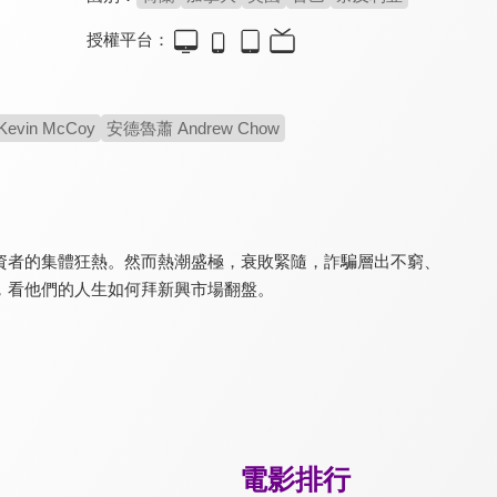
授權平台：
幕前幕後：范克萊本鋼琴大賽
沖繩炙戀
瓊拜雅：三重人格
7.9
6.4
8.0
vin McCoy
安德魯蕭 Andrew Chow
古典鋼琴樂迷不可錯過！
一段穿越歷史的沖繩情懷
民謠天后不為人知的傷痛
資者的集體狂熱。然而熱潮盛極，衰敗緊隨，詐騙層出不窮、
，看他們的人生如何拜新興市場翻盤。
漂浪人生
撼山河 撼向世界
雷哈內赫：女性的力量
8.8
8.6
8.6
金獎名導奉俊昊感動淚推
音樂大師陳明章的故事
深受法律迫害的伊朗女性
電影排行