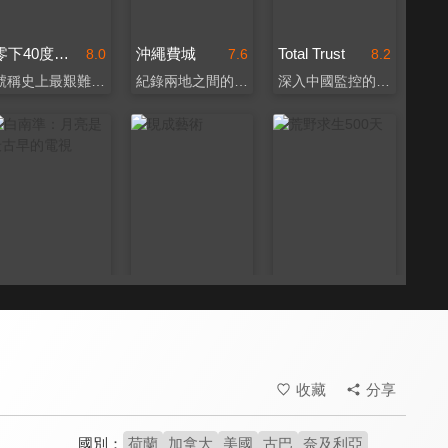
零下40度：極限馬拉松
沖繩費城
Total Trust
8.0
7.6
8.2
號稱史上最艱難的耐力賽
紀錄兩地之間的複雜情感
深入中國監控的恐怖日常
白南準：月亮是最古早的電視
現成藝術
荒野求生500天
7.8
7.7
6.6
錄像藝術之父的破格人生
杜象《噴泉》爆紅秘辛
踏上世界上最長的步道
收藏
分享
國別：
荷蘭
加拿大
美國
古巴
奈及利亞