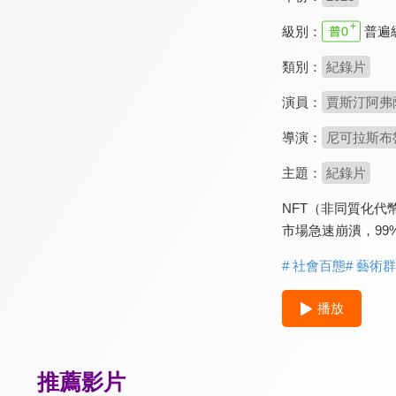
級別：
普遍
類別：
紀錄片
演員：
賈斯汀阿弗薩諾 
導演：
尼可拉斯布魯克曼
主題：
紀錄片
NFT（非同質化
市場急速崩潰，9
# 社會百態
# 藝術
播放
推薦影片