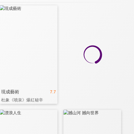
現成藝術
7.7
杜象《噴泉》爆紅秘辛