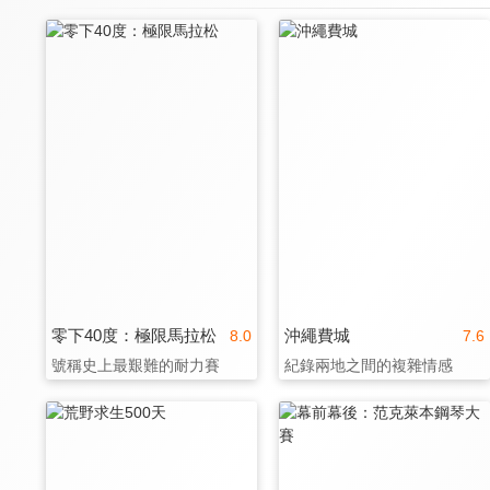
零下40度：極限馬拉松
沖繩費城
8.0
7.6
號稱史上最艱難的耐力賽
紀錄兩地之間的複雜情感