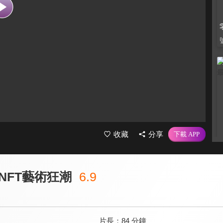
收藏
分享
NFT藝術狂潮
6.9
片長：
84 分鐘