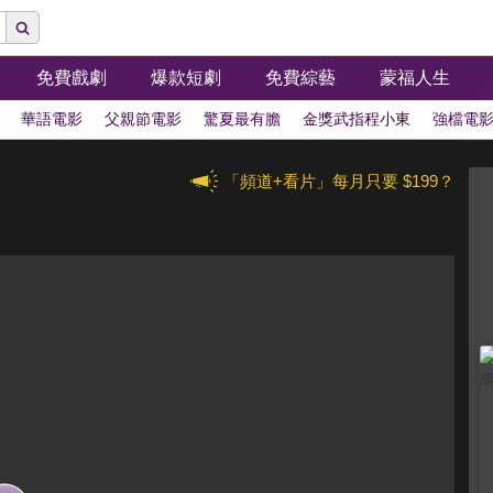
免費戲劇
爆款短劇
免費綜藝
蒙福人生
華語電影
父親節電影
驚夏最有膽
金獎武指程小東
強檔電
「頻道+看片」每月只要 $199？