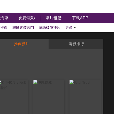
汽車
免費電影
單片租借
下載APP
影推薦
韓國古裝宮鬥
華語破億神片
更多
推薦影片
電影排行