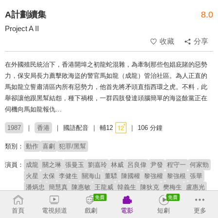
A計劃續集
8.0
Project A II
收藏
分享
在外國殖民統治下，香港開埠之初龍蛇混雜，為牽制那些包娼庇賭的惡勢
力，保安局長力薦擊敗海盜的警官馬如龍（成龍）管治社區。為人正直的
馬如龍立誓肅清區內所有惡勢力，他首先將矛頭直指西環之虎。不料，此
舉卻讓他跟黑幫結怨，種下禍根，一群四肢發達頭腦簡單的海盜餘黨正在
伺機向馬如龍報仇…
1987
香港
國語配音
輔12
106 分鐘
類別：
動作
喜劇
犯罪/黑幫
演員：
成龍
關之琳
張曼玉
劉嘉玲
林威
呂良偉
尹發
程守一
何家勁
火星
太保
李健生
關海山
董驃
陳國權
黎強權
黎強根
張華
潘炳忠
簡慧真
陳惠敏
王龍威
韓義生
陳狄克
樊梅生
盧惠光
林國斌
黃新
顏國樑
許冠英
龍天生
阮令濤
林文偉
劉兆銘
朱鐵和
李海生
張午郎
黃曼凝
鍾鎮濤
陳友
胡楓
梁克信
呂方
首頁
電視頻道
戲劇
電影
短劇
更多