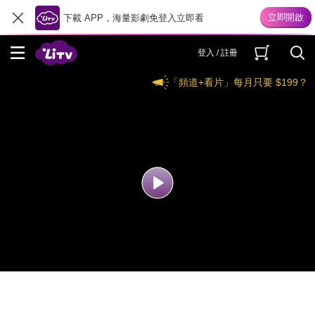
下載 APP，海量影劇免登入立即看
登入 / 註冊
「頻道+看片」每月只要 $199？