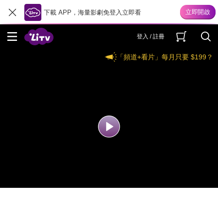
下載 APP，海量影劇免登入立即看
登入 / 註冊
「頻道+看片」每月只要 $199？