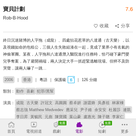
寶貝計劃
7.6
Rob-B-Hood
收藏
分享
終日沉迷賭博的人字拖（成龍）、四處拈花惹草的八達通（古天樂），以
及視錢如命的包租公，三個人生失敗組湊在一起，竟成了業界小有名氣的
神偷軍團。某夜，人字拖和八達通潛入醫院進行任務時，恰巧碰下豪門嬰
兒爭奪案，為了避開禍端，兩人決定大手一抓趕緊逃離現場。但猝不及防
哭聲，讓兩人嚇了一跳…
2006
香港
粵語
保護級
126 分鐘
類別：
動作
喜劇
犯罪/黑幫
演員：
成龍
古天樂
許冠文
高圓圓
蔡卓妍
謝霆鋒
吳彥祖
林家棟
蔡志強 Matthew Medvedev
應采兒
尹子維
余安安
杜麗莎
連凱
李日昇
黃毓民
元彪
陳寶國
葉山豪
盧惠光
陳子聰
李家仁
谷峰
Lisa S.
何華超
蔣雅文
李逸朗
張同祖
許紹雄
李忠志
喬寶寶
蔡德鈞
王合喜
黃文慧
樋口明日嘉
周家聲
首頁
電視頻道
戲劇
電影
短劇
更多