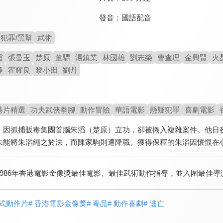
發音：
國語配音
犯罪/黑幫
武術
霞
張曼玉
楚原
董驃
湯鎮業
林國雄
劉志榮
曹查理
金興賢
火
琤
霍耀良
黎小田
劉丹
港片精選
功夫武俠拳腳
動作冒險
華語電影
懸疑犯罪
喜劇電影
）因抓捕販毒集團首腦朱滔（楚原）立功，卻被捲入複雜案件。他日
未能將朱滔繩之於法，而陳家駒則遭降職。獲得保釋的朱滔因懷恨在
1986年香港電影金像獎最佳電影、最佳武術動作指導，並入圍最佳
港式動作片
# 香港電影金像獎
# 毒品
# 動作喜劇
# 逃亡