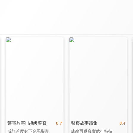
警察故事III超級警察
警察故事續集
8.7
8.4
成龍首度奪下金馬影帝
成龍再獻真實武打特技