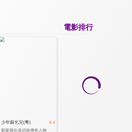
電影排行
少年蘇乞兒(粵)
6.4
劉家輝化身武林傳奇人物