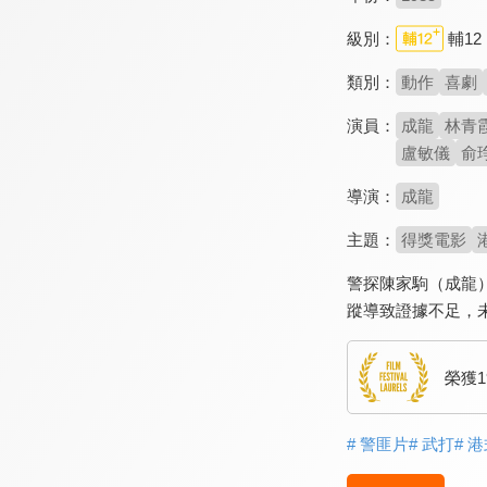
級別：
輔12
類別：
動作
喜劇
演員：
成龍
林青
盧敏儀
俞
導演：
成龍
主題：
得獎電影
警探陳家駒（成龍
蹤導致證據不足，
榮獲
# 警匪片
# 武打
# 