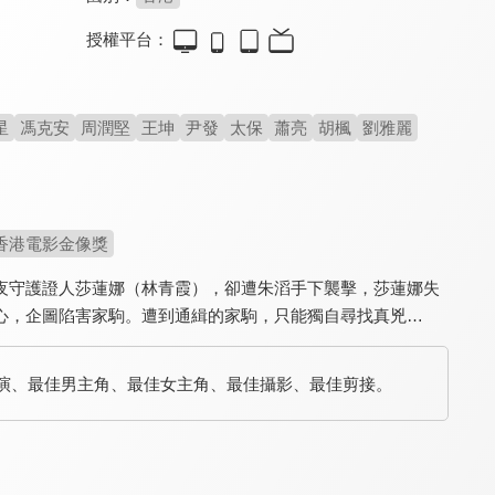
授權平台：
黃飛鴻對黃飛鴻
弟子也瘋狂(國)
弟子也瘋狂(粵)
6.2
5.8
5.8
星
馮克安
周潤堅
王坤
尹發
太保
蕭亮
胡楓
劉雅麗
爆笑魔改武術大師傳奇
翻轉少林英雄嚴肅形象
輕鬆幽默的武打喜劇經典
香港電影金像獎
夜守護證人莎蓮娜（林青霞），卻遭朱滔手下襲擊，莎蓮娜失
心，企圖陷害家駒。遭到通緝的家駒，只能獨自尋找真兇…
導演、最佳男主角、最佳女主角、最佳攝影、最佳剪接。
臨時劫案
國產凌凌漆(國)
龍在少林
8.2
8.1
7.5
郭富城暴牙變醜扮悍匪
周星馳諷刺中國之力作
釋小龍郝劭文搞笑功夫片