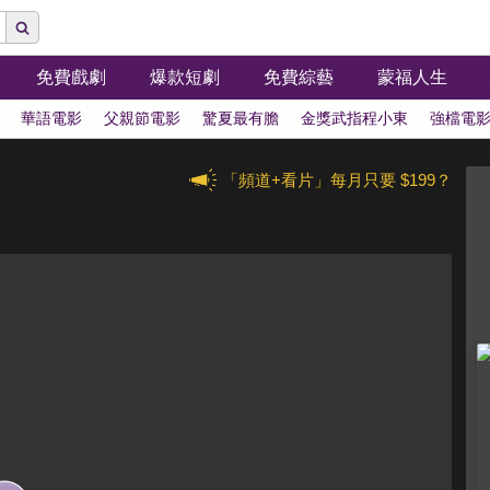
免費戲劇
爆款短劇
免費綜藝
蒙福人生
華語電影
父親節電影
驚夏最有膽
金獎武指程小東
強檔電
「頻道+看片」每月只要 $199？