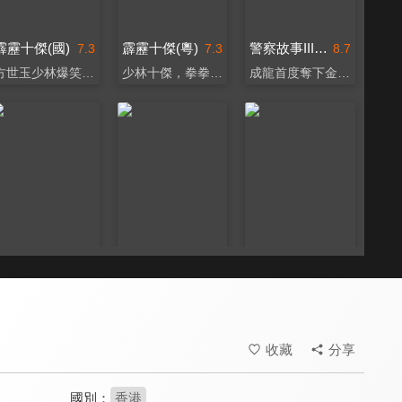
霹靂十傑(國)
霹靂十傑(粵)
警察故事III超級警察
7.3
7.3
8.7
方世玉少林爆笑闖關！
少林十傑，拳拳到肉！
成龍首度奪下金馬影帝
警察故事續集
少年蘇乞兒(粵)
少年蘇乞兒(國)
8.4
6.4
6.4
成龍再獻真實武打特技
劉家輝化身武林傳奇人物
王晶編劇功夫喜劇
收藏
分享
國別：
香港