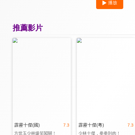
播放
推薦影片
霹靂十傑(國)
霹靂十傑(粵)
7.3
7.3
方世玉少林爆笑闖關！
少林十傑，拳拳到肉！