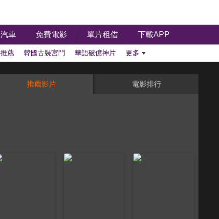
汽車
免費電影
單片租借
下載APP
影推薦
韓國古裝宮鬥
華語破億神片
更多
推薦影片
電影排行