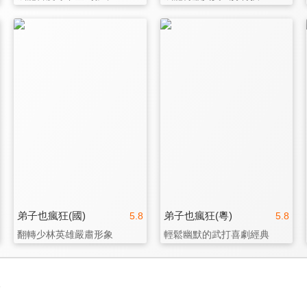
弟子也瘋狂(國)
弟子也瘋狂(粵)
5.8
5.8
翻轉少林英雄嚴肅形象
輕鬆幽默的武打喜劇經典
3