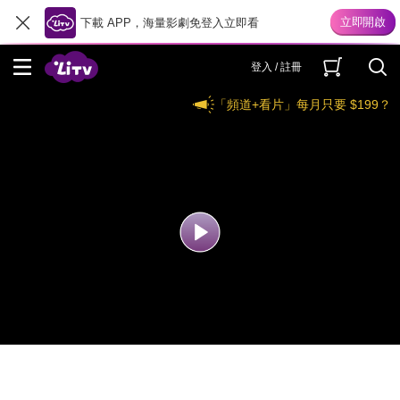
下載 APP，海量影劇免登入立即看
登入 / 註冊
「頻道+看片」每月只要 $199？