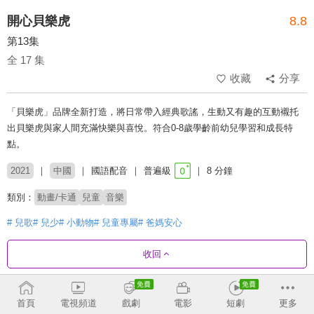
開心貝樂虎
8.8
第13集
全 17 集
收藏
分享
「貝樂虎」品牌全新打造，將日常帶入經典歌謠，生動又有趣的互動襯托
出貝樂虎與家人間充滿快樂與喜悅。符合0-8歲學齡前幼兒學習和成長特
點。
2021
中國
國語配音
普遍級
8 分鐘
類別：
動畫/卡通
兒童
音樂
# 兒歌
# 兒少
# 小動物
# 兒童專屬
# 爸媽安心
收回
劇集列表
正序
首頁
電視頻道
戲劇
電影
短劇
更多