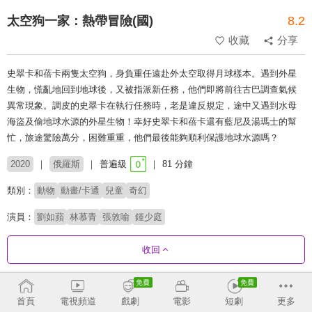
太空狗一家：熱帶冒險(國)
8.2
收藏
分享
史翠卡和蓓卡兩隻太空狗，身負重任遠赴外太空取得月球樣本。遇到外星
生物，慌亂地回到地球後，又被指派新任務，他們即將前往古巴調查氣候
異常現象。調皮的史翠卡在執行任務時，老是違反規定，途中又遇到水母
海盜及偷地球水源的外星生物！幸好史翠卡和蓓卡還有藍尼及湯瑪士的幫
忙，旅途驚險萬分，困難重重，他們最後能夠順利保護地球水源嗎？
2020
俄羅斯
普遍級
81 分鐘
類別：
動物
動畫/卡通
兒童
奇幻
演員：
劉如蘋
林慕青
張敦喻
鍾少庭
收回
推薦影片
收合
首頁
電視頻道
戲劇
電影
短劇
更多