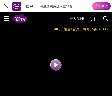
下載 APP，海量影劇免登入立即看
登入 / 註冊
「頻道+看片」每月只要 $199？