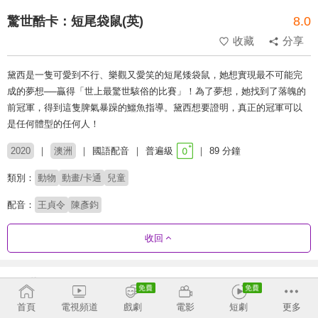
驚世酷卡：短尾袋鼠(英)
8.0
收藏
分享
黛西是一隻可愛到不行、樂觀又愛笑的短尾矮袋鼠，她想實現最不可能完
成的夢想──贏得「世上最驚世駭俗的比賽」！為了夢想，她找到了落魄的
前冠軍，得到這隻脾氣暴躁的鱷魚指導。黛西想要證明，真正的冠軍可以
是任何體型的任何人！
2020
澳洲
國語配音
普遍級
89 分鐘
類別：
動物
動畫/卡通
兒童
配音：
王貞令
陳彥鈞
收回
推薦影片
收合
首頁
電視頻道
戲劇
電影
短劇
更多