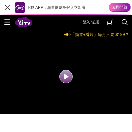
下載 APP，海量影劇免登入立即看
登入 / 註冊
「頻道+看片」每月只要 $199？