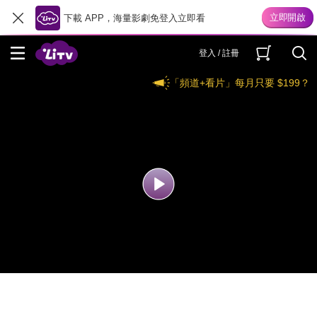
下載 APP，海量影劇免登入立即看
登入 / 註冊
「頻道+看片」每月只要 $199？