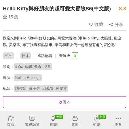
Hello Kitty與好朋友的超可愛大冒險S6(中文版)
8.8
全 15 集
收藏
分享
歡迎來到Hello Kitty與好朋友的超可愛大冒險!與Hello Kitty, 大眼蛙, 酷企
鵝, 美樂蒂, 布丁狗還有酷洛米, 準備和朋友們一起經歷有趣的冒險吧!
2020
日本
國語配音
普遍級
類別：
動物
動畫/卡通
兒童
導演：
Belisa Proença
配音：
謝佼娟
黃玉奇
邱佩轝
郭景文
收回
劇集列表
正序
收合
首頁
電視頻道
戲劇
電影
短劇
更多