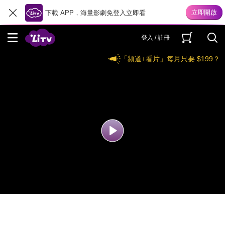
下載 APP，海量影劇免登入立即看
登入 / 註冊
「頻道+看片」每月只要 $199？