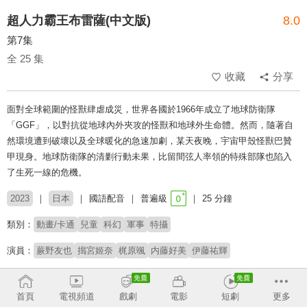
超人力霸王布雷薩(中文版)
8.0
第7集
全 25 集
收藏
分享
面對全球範圍的怪獸肆虐成災，世界各國於1966年成立了地球防衛隊
「GGF」，以對抗從地球內外夾攻的怪獸和地球外生命體。然而，隨著自
然環境遭到破壞以及全球暖化的急速加劇，某天夜晚，宇宙甲殼怪獸巴贊
甲現身。地球防衛隊的清剿行動未果，比留間弦人率領的特殊部隊也陷入
了生死一線的危機。
2023
日本
國語配音
普遍級
25 分鐘
類別：
動畫/卡通
兒童
科幻
軍事
特攝
演員：
蕨野友也
搗宮姬奈
梶原颯
内藤好美
伊藤祐輝
製作公司：
圓谷製作
首頁
電視頻道
戲劇
電影
短劇
更多
導演：
田口清隆