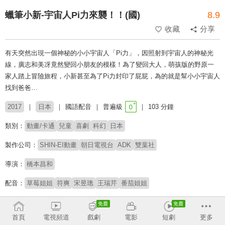
蠟筆小新-宇宙人Pi力來襲！！(國)
8.9
收藏
分享
有天突然出現一個神秘的小小宇宙人「Pi力」，因照射到宇宙人的神秘光
線，廣志和美冴竟然變回小朋友的模樣！為了變回大人，萌孩版的野原一
家人踏上冒險旅程，小新甚至為了Pi力封印了屁屁，為的就是幫小小宇宙人
找到爸爸…
2017
日本
國語配音
普遍級
103 分鐘
類別：
動畫/卡通
兒童
喜劇
科幻
日本
製作公司：
SHIN-EI動畫
朝日電視台
ADK
雙葉社
導演：
橋本昌和
配音：
草莓姐姐
符爽
宋昱璁
王瑞芹
番茄姐姐
原著：
臼井儀人
首頁
電視頻道
戲劇
電影
短劇
更多