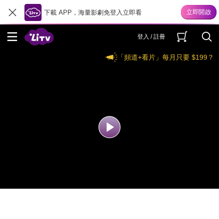
下載 APP，海量影劇免登入立即看
登入 / 註冊
「頻道+看片」每月只要 $199？