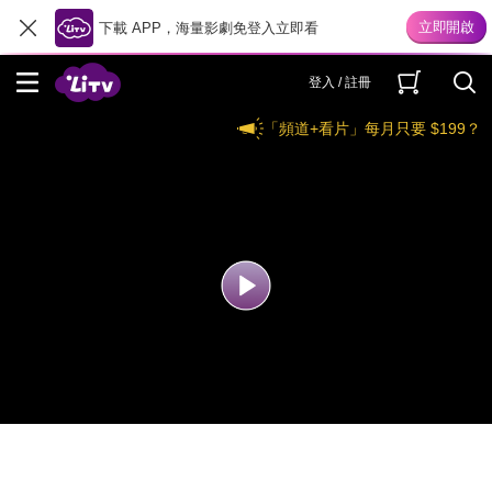
下載 APP，海量影劇免登入立即看
登入 / 註冊
「頻道+看片」每月只要 $199？