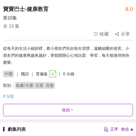
寶寶巴士-健康教育
8.0
第10集
全 13 集
收藏
分享
從每天的生活小細節裡，教小朋友們良好衛生習慣，遠離細菌的侵害。小
朋友們的健康將越來越好，更能開開心心地玩耍、學習，每天都過得快快
樂樂。
中國
國語
普遍級
6 分鐘
類別：
動畫/卡通
兒童
音樂
# 兒歌
收回
劇集列表
正序
收合