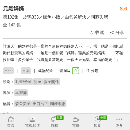
元氣媽媽
8.6
第102集 皮鴨333／鰤魚小販／由爸爸解決／阿蘇與我
全 143 集
收藏
分享
誰說天下的媽媽都是一樣的？這個媽媽跟別人不、一、樣！她是一個以鼓
勵代替責罵的媽媽……她是一個熱愛『媽媽』職業的元氣媽媽……『不論
投胎轉世多少輩子，我還是要當媽媽。一個天天元氣、幸福的媽媽！』
2009
日本
國語配音
普遍級
21 分鐘
類別：
動畫/卡通
兒童
親子關係
導演：
本鄉滿
配音：
森公美子
田口浩正
園崎未惠
# 兒少
首頁
電視頻道
戲劇
電影
短劇
更多
收回