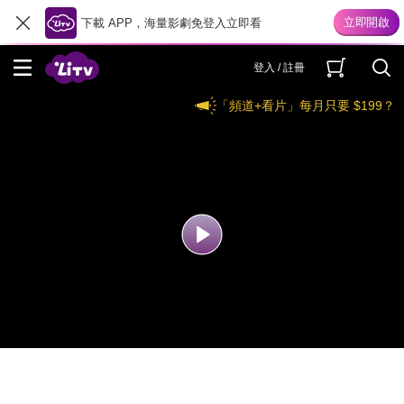
下載 APP，海量影劇免登入立即看
登入 / 註冊
「頻道+看片」每月只要 $199？