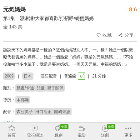
元氣媽媽
8.6
第1集 濕淋淋/大家都喜歡/打招呼/螃蟹媽媽
全 143 集
收藏
分享
誰說天下的媽媽都是一樣的？這個媽媽跟別人不、一、樣！她是一個以鼓
勵代替責罵的媽媽……她是一個熱愛『媽媽』職業的元氣媽媽……『不論
投胎轉世多少輩子，我還是要當媽媽。一個天天元氣、幸福的媽媽！』
2009
日本
國語配音
普遍級
21 分鐘
類別：
動畫/卡通
兒童
親子關係
導演：
本鄉滿
配音：
森公美子
田口浩正
園崎未惠
# 兒少
首頁
電視頻道
戲劇
電影
短劇
更多
收回