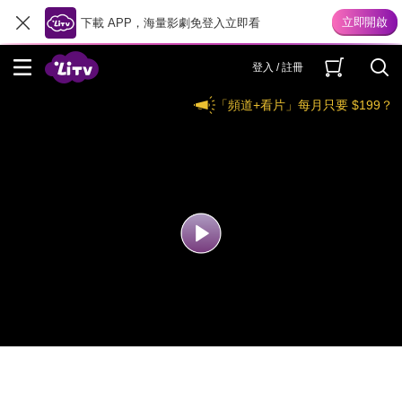
下載 APP，海量影劇免登入立即看
登入 / 註冊
「頻道+看片」每月只要 $199？